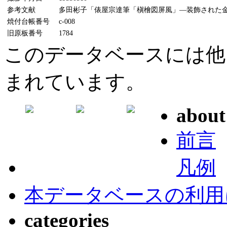
参考文献
多田彬子「俵屋宗達筆「槇檜図屏風」―装飾された金地の
焼付台帳番号
c-008
旧原板番号
1784
このデータベースには他
まれています。
about
前言
凡例
本データベースの利用
categories