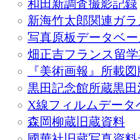
和田新調査撮影記録
新海竹太郎関連ガラ
写真原板データベー
畑正吉フランス留学
『美術画報』所載図
黒田記念館所蔵黒田
X線フィルムデータ
森岡柳蔵旧蔵資料
國華社旧蔵写真資料