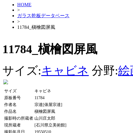
HOME
>
ガラス乾板データベース
>
11784_槇檜図屏風
11784_槇檜図屏風
サイズ:
キャビネ
分野:
絵
サイズ
キャビネ
原板番号
11784
作者名
宗達[俵屋宗達]
作品名
槇檜図屏風
撮影時の所蔵者
山川庄太郎
現所蔵者
[石川県立美術館]
撮影年月日
19550510