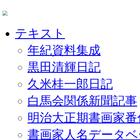
テキスト
年紀資料集成
黒田清輝日記
久米桂一郎日記
白馬会関係新聞記事
明治大正期書画家番
書画家人名データベ