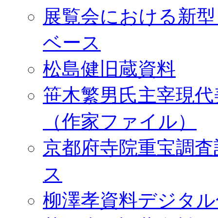
展覧会における新型
ベース
松島健旧蔵資料
笹木繁男氏主宰現代
（作家ファイル）
京都府寺院重宝調査
ス
柳澤孝資料デジタル