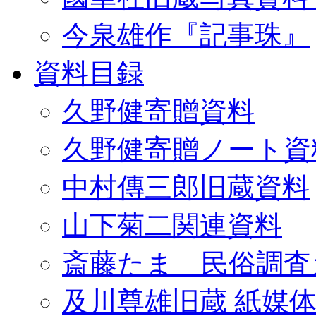
今泉雄作『記事珠』
資料目録
久野健寄贈資料
久野健寄贈ノート資
中村傳三郎旧蔵資料
山下菊二関連資料
斎藤たま 民俗調査
及川尊雄旧蔵 紙媒