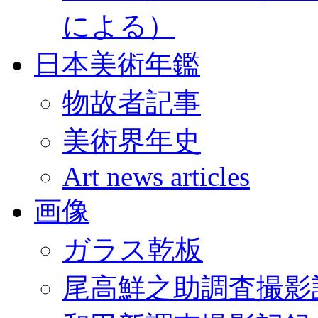
による）
日本美術年鑑
物故者記事
美術界年史
Art news articles
画像
ガラス乾板
尾高鮮之助調査撮影