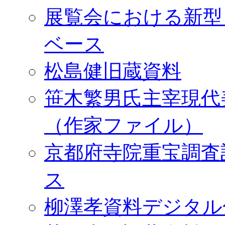
展覧会における新型
ベース
松島健旧蔵資料
笹木繁男氏主宰現代
（作家ファイル）
京都府寺院重宝調査
ス
柳澤孝資料デジタル