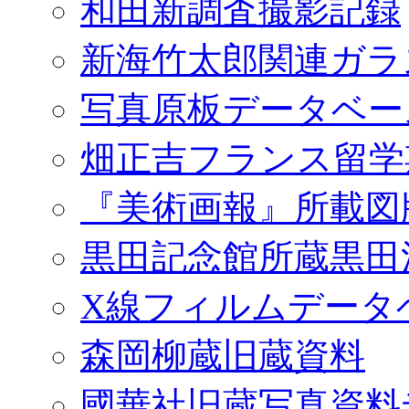
和田新調査撮影記録
新海竹太郎関連ガラ
写真原板データベー
畑正吉フランス留学
『美術画報』所載図
黒田記念館所蔵黒田
X線フィルムデータ
森岡柳蔵旧蔵資料
國華社旧蔵写真資料