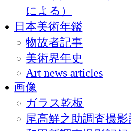
による）
日本美術年鑑
物故者記事
美術界年史
Art news articles
画像
ガラス乾板
尾高鮮之助調査撮影