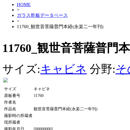
HOME
>
ガラス乾板データベース
>
11760_観世音菩薩普門本経(永楽二一年刊)
11760_観世音菩薩普門
サイズ:
キャビネ
分野:
そ
サイズ
キャビネ
原板番号
11760
作者名
作品名
観世音菩薩普門本経(永楽二一年刊)
撮影時の所蔵者
現所蔵者
撮影年月日
[00000000]