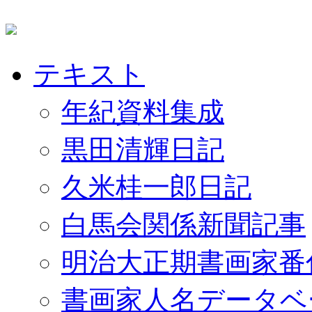
テキスト
年紀資料集成
黒田清輝日記
久米桂一郎日記
白馬会関係新聞記事
明治大正期書画家番
書画家人名データベ