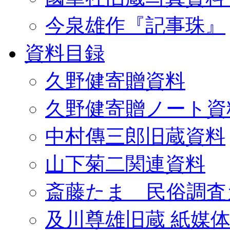
今泉雄作『記事珠』
資料目録
久野健寄贈資料
久野健寄贈ノート資
中村傳三郎旧蔵資料
山下菊二関連資料
斎藤たま 民俗調査
及川尊雄旧蔵 紙媒