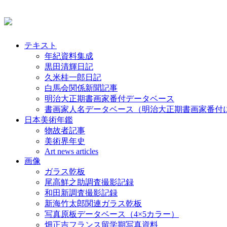
テキスト
年紀資料集成
黒田清輝日記
久米桂一郎日記
白馬会関係新聞記事
明治大正期書画家番付データベース
書画家人名データベース（明治大正期書画家番付
日本美術年鑑
物故者記事
美術界年史
Art news articles
画像
ガラス乾板
尾高鮮之助調査撮影記録
和田新調査撮影記録
新海竹太郎関連ガラス乾板
写真原板データベース（4×5カラー）
畑正吉フランス留学期写真資料