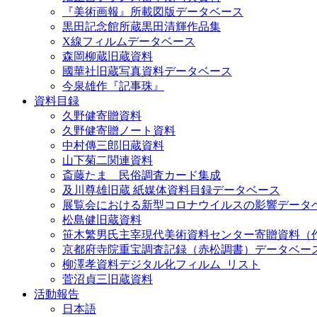
『美術画報』所載図版データベース
黒田記念館所蔵黒田清輝作品集
X線フィルムデータベース
森岡柳蔵旧蔵資料
國華社旧蔵写真資料データベース
今泉雄作『記事珠』
資料目録
久野健寄贈資料
久野健寄贈ノート資料
中村傳三郎旧蔵資料
山下菊二関連資料
斎藤たま 民俗調査カード集成
及川尊雄旧蔵 紙媒体資料目録データベース
展覧会における新型コロナウイルスの影響データ
松島健旧蔵資料
笹木繁男氏主宰現代美術資料センター寄贈資料（
京都府寺院重宝調査記録（赤松調書）データベー
柳澤孝資料デジタル化フィルム_リスト
菅沼貞三旧蔵資料
活動報告
日本語