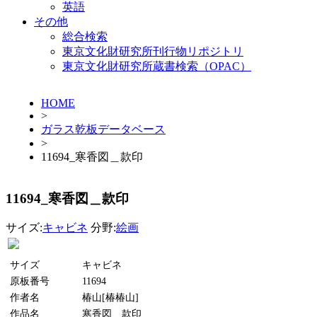
英語
その他
総合検索
東京文化財研究所刊行物リポジトリ
東京文化財研究所蔵書検索（OPAC）
HOME
>
ガラス乾板データベース
>
11694_寒香図＿款印
11694_寒香図＿款印
サイズ:
キャビネ
分野:
絵画
サイズ
キャビネ
原板番号
11694
作者名
椿山[椿椿山]
作品名
寒香図＿款印