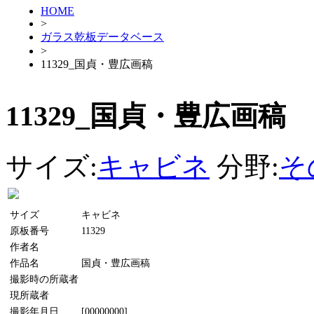
HOME
>
ガラス乾板データベース
>
11329_国貞・豊広画稿
11329_国貞・豊広画稿
サイズ:
キャビネ
分野:
そ
サイズ
キャビネ
原板番号
11329
作者名
作品名
国貞・豊広画稿
撮影時の所蔵者
現所蔵者
撮影年月日
[00000000]