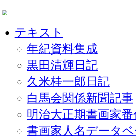
テキスト
年紀資料集成
黒田清輝日記
久米桂一郎日記
白馬会関係新聞記事
明治大正期書画家番
書画家人名データベ