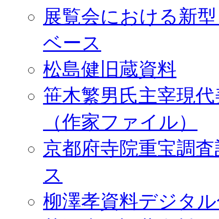
展覧会における新型
ベース
松島健旧蔵資料
笹木繁男氏主宰現代
（作家ファイル）
京都府寺院重宝調査
ス
柳澤孝資料デジタル