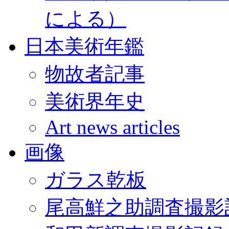
による）
日本美術年鑑
物故者記事
美術界年史
Art news articles
画像
ガラス乾板
尾高鮮之助調査撮影