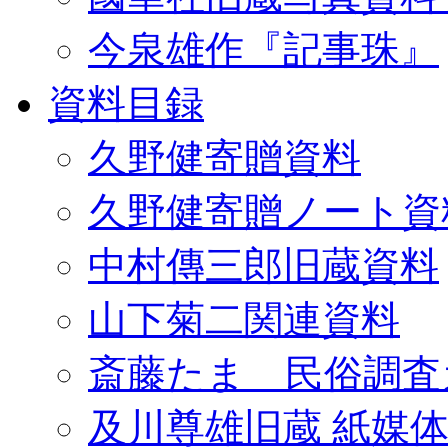
今泉雄作『記事珠』
資料目録
久野健寄贈資料
久野健寄贈ノート資
中村傳三郎旧蔵資料
山下菊二関連資料
斎藤たま 民俗調査
及川尊雄旧蔵 紙媒