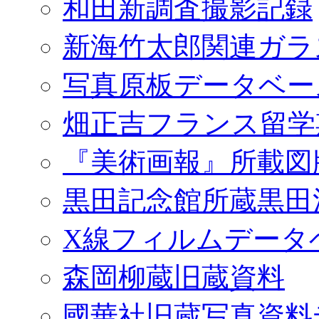
和田新調査撮影記録
新海竹太郎関連ガラ
写真原板データベー
畑正吉フランス留学
『美術画報』所載図
黒田記念館所蔵黒田
X線フィルムデータ
森岡柳蔵旧蔵資料
國華社旧蔵写真資料