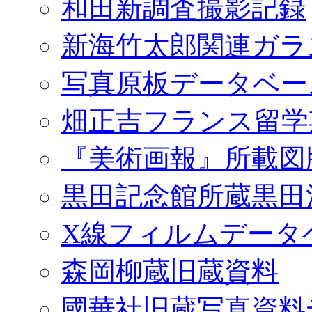
和田新調査撮影記録
新海竹太郎関連ガラ
写真原板データベー
畑正吉フランス留学
『美術画報』所載図
黒田記念館所蔵黒田
X線フィルムデータ
森岡柳蔵旧蔵資料
國華社旧蔵写真資料