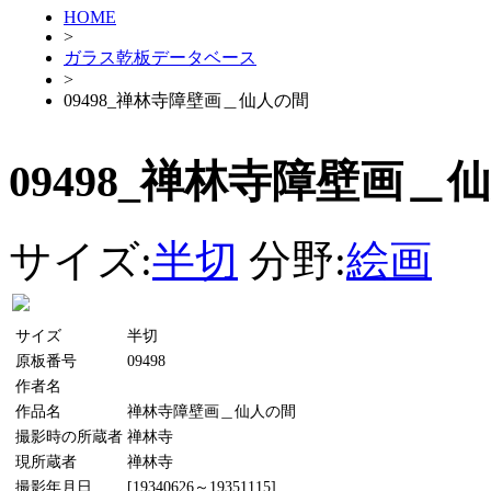
HOME
>
ガラス乾板データベース
>
09498_禅林寺障壁画＿仙人の間
09498_禅林寺障壁画＿
サイズ:
半切
分野:
絵画
サイズ
半切
原板番号
09498
作者名
作品名
禅林寺障壁画＿仙人の間
撮影時の所蔵者
禅林寺
現所蔵者
禅林寺
撮影年月日
[19340626～19351115]