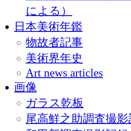
による）
日本美術年鑑
物故者記事
美術界年史
Art news articles
画像
ガラス乾板
尾高鮮之助調査撮影