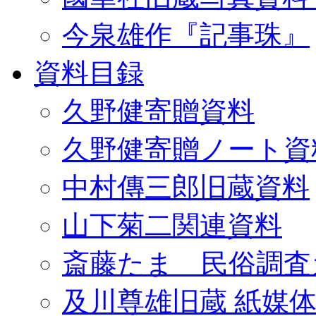
今泉雄作『記事珠』
資料目録
久野健寄贈資料
久野健寄贈ノート資
中村傳三郎旧蔵資料
山下菊二関連資料
斎藤たま 民俗調査
及川尊雄旧蔵 紙媒