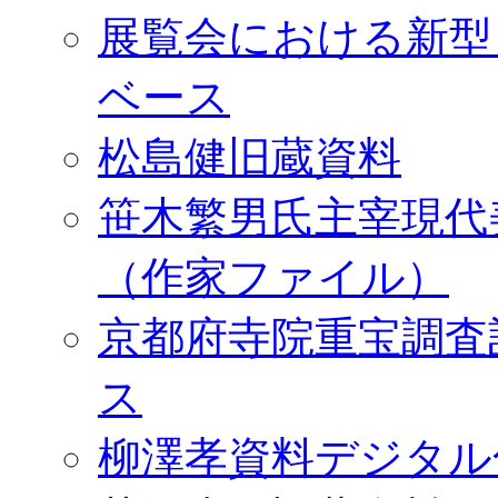
展覧会における新型
ベース
松島健旧蔵資料
笹木繁男氏主宰現代
（作家ファイル）
京都府寺院重宝調査
ス
柳澤孝資料デジタル