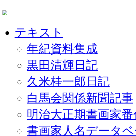
テキスト
年紀資料集成
黒田清輝日記
久米桂一郎日記
白馬会関係新聞記事
明治大正期書画家番
書画家人名データベ