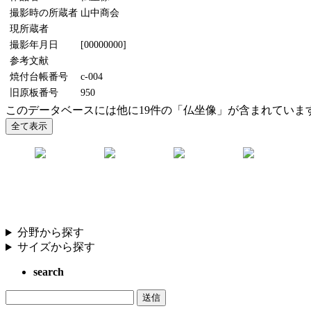
撮影時の所蔵者
山中商会
現所蔵者
撮影年月日
[00000000]
参考文献
焼付台帳番号
c-004
旧原板番号
950
このデータベースには他に19件の「仏坐像」が含まれていま
分野から探す
サイズから探す
search