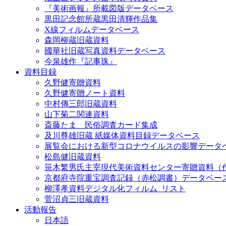
『美術画報』所載図版データベース
黒田記念館所蔵黒田清輝作品集
X線フィルムデータベース
森岡柳蔵旧蔵資料
國華社旧蔵写真資料データベース
今泉雄作『記事珠』
資料目録
久野健寄贈資料
久野健寄贈ノート資料
中村傳三郎旧蔵資料
山下菊二関連資料
斎藤たま 民俗調査カード集成
及川尊雄旧蔵 紙媒体資料目録データベース
展覧会における新型コロナウイルスの影響データ
松島健旧蔵資料
笹木繁男氏主宰現代美術資料センター寄贈資料（
京都府寺院重宝調査記録（赤松調書）データベー
柳澤孝資料デジタル化フィルム_リスト
菅沼貞三旧蔵資料
活動報告
日本語