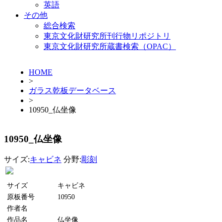
英語
その他
総合検索
東京文化財研究所刊行物リポジトリ
東京文化財研究所蔵書検索（OPAC）
HOME
>
ガラス乾板データベース
>
10950_仏坐像
10950_仏坐像
サイズ:
キャビネ
分野:
彫刻
サイズ
キャビネ
原板番号
10950
作者名
作品名
仏坐像