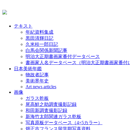
テキスト
年紀資料集成
黒田清輝日記
久米桂一郎日記
白馬会関係新聞記事
明治大正期書画家番付データベース
書画家人名データベース（明治大正期書画家番付
日本美術年鑑
物故者記事
美術界年史
Art news articles
画像
ガラス乾板
尾高鮮之助調査撮影記録
和田新調査撮影記録
新海竹太郎関連ガラス乾板
写真原板データベース（4×5カラー）
畑正吉フランス留学期写真資料