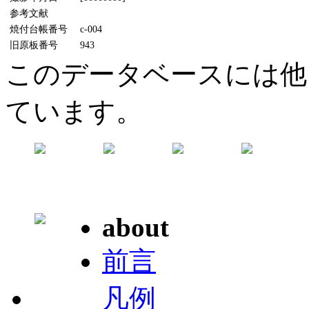
参考文献
焼付台帳番号
c-004
旧原板番号
943
このデータベースには他
ています。
about
前言
凡例