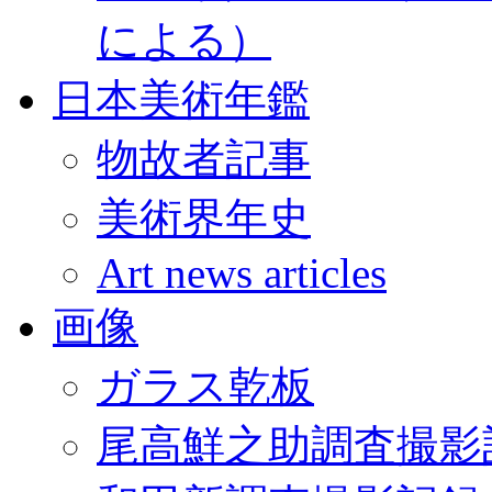
による）
日本美術年鑑
物故者記事
美術界年史
Art news articles
画像
ガラス乾板
尾高鮮之助調査撮影