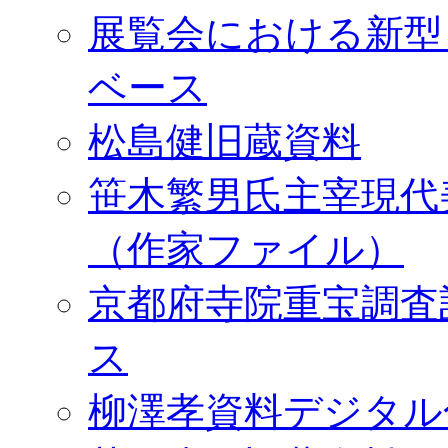
展覧会における新型
ベース
松島健旧蔵資料
笹木繁男氏主宰現代
（作家ファイル）
京都府寺院重宝調査
ス
柳澤孝資料デジタル