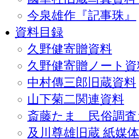
今泉雄作『記事珠』
資料目録
久野健寄贈資料
久野健寄贈ノート資
中村傳三郎旧蔵資料
山下菊二関連資料
斎藤たま 民俗調査
及川尊雄旧蔵 紙媒