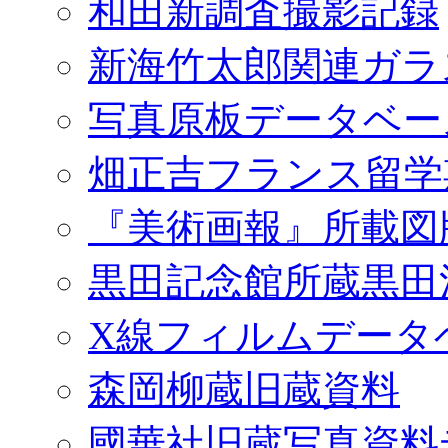
和田新調査撮影記録
新海竹太郎関連ガラ
写真原板データベー
畑正吉フランス留学
『美術画報』所載図
黒田記念館所蔵黒田
X線フィルムデータ
森岡柳蔵旧蔵資料
國華社旧蔵写真資料