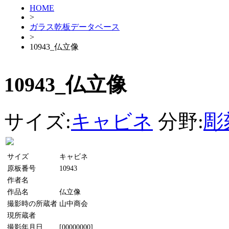
HOME
>
ガラス乾板データベース
>
10943_仏立像
10943_仏立像
サイズ:
キャビネ
分野:
彫
サイズ
キャビネ
原板番号
10943
作者名
作品名
仏立像
撮影時の所蔵者
山中商会
現所蔵者
撮影年月日
[00000000]