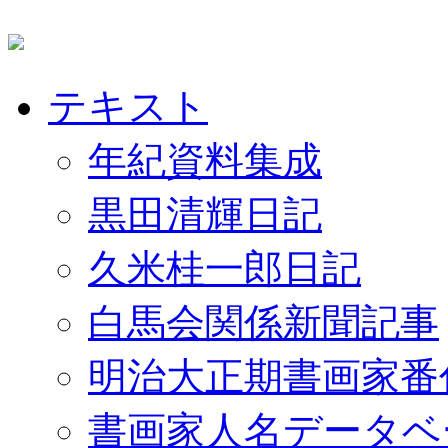
テキスト
年紀資料集成
黒田清輝日記
久米桂一郎日記
白馬会関係新聞記事
明治大正期書画家番
書画家人名データベ