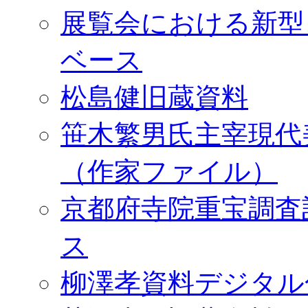
展覧会における新型
ベース
松島健旧蔵資料
笹木繁男氏主宰現代
（作家ファイル）
京都府寺院重宝調査
ス
柳澤孝資料デジタル