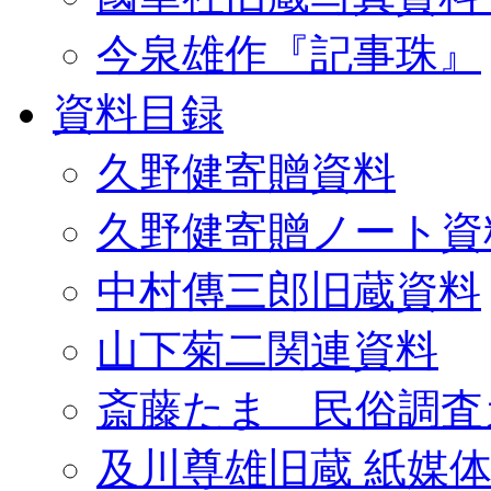
今泉雄作『記事珠』
資料目録
久野健寄贈資料
久野健寄贈ノート資
中村傳三郎旧蔵資料
山下菊二関連資料
斎藤たま 民俗調査
及川尊雄旧蔵 紙媒