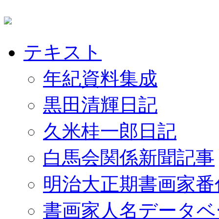
テキスト
年紀資料集成
黒田清輝日記
久米桂一郎日記
白馬会関係新聞記事
明治大正期書画家番
書画家人名データベ