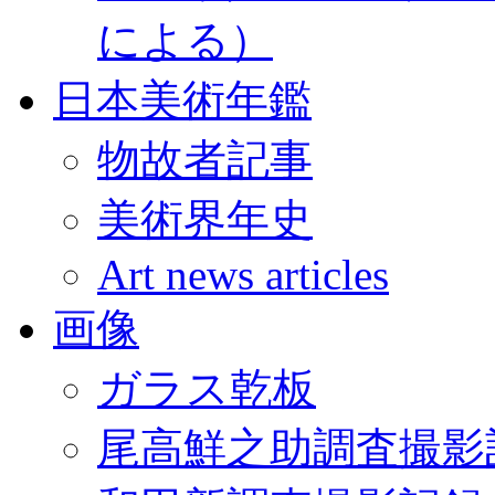
による）
日本美術年鑑
物故者記事
美術界年史
Art news articles
画像
ガラス乾板
尾高鮮之助調査撮影