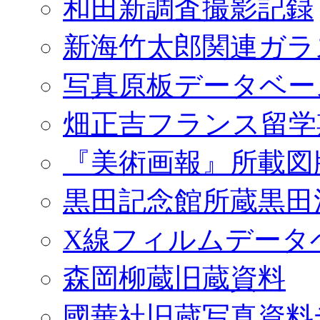
和田新調査撮影記録
新海竹太郎関連ガラ
写真原板データベー
畑正吉フランス留学
『美術画報』所載図
黒田記念館所蔵黒田
X線フィルムデータ
森岡柳蔵旧蔵資料
國華社旧蔵写真資料