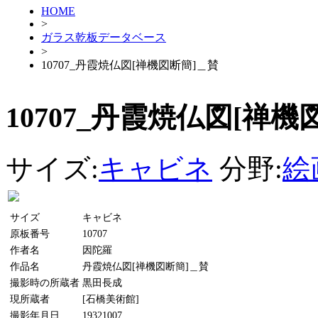
HOME
>
ガラス乾板データベース
>
10707_丹霞焼仏図[禅機図断簡]＿賛
10707_丹霞焼仏図[禅機
サイズ:
キャビネ
分野:
絵
サイズ
キャビネ
原板番号
10707
作者名
因陀羅
作品名
丹霞焼仏図[禅機図断簡]＿賛
撮影時の所蔵者
黒田長成
現所蔵者
[石橋美術館]
撮影年月日
19321007