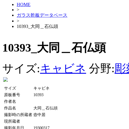
HOME
>
ガラス乾板データベース
>
10393_大同＿石仏頭
10393_大同＿石仏頭
サイズ:
キャビネ
分野:
彫
サイズ
キャビネ
原板番号
10393
作者名
作品名
大同＿石仏頭
撮影時の所蔵者
壺中居
現所蔵者
撮影年月日
19300317