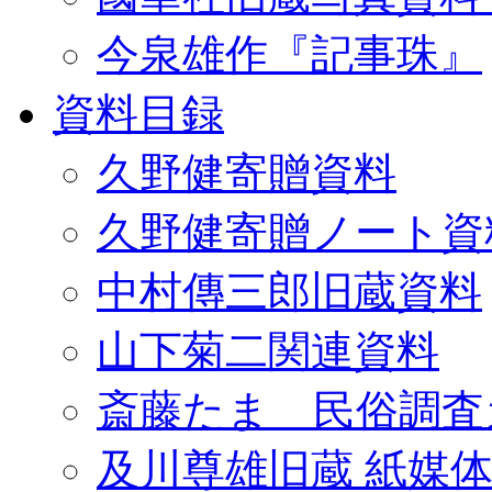
今泉雄作『記事珠』
資料目録
久野健寄贈資料
久野健寄贈ノート資
中村傳三郎旧蔵資料
山下菊二関連資料
斎藤たま 民俗調査
及川尊雄旧蔵 紙媒