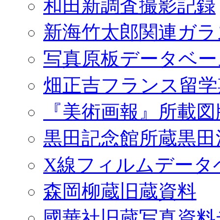
和田新調査撮影記録
新海竹太郎関連ガラ
写真原板データベー
畑正吉フランス留学
『美術画報』所載図
黒田記念館所蔵黒田
X線フィルムデータ
森岡柳蔵旧蔵資料
國華社旧蔵写真資料