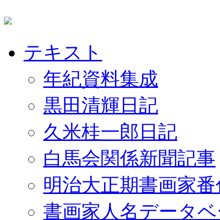
テキスト
年紀資料集成
黒田清輝日記
久米桂一郎日記
白馬会関係新聞記事
明治大正期書画家番
書画家人名データベ