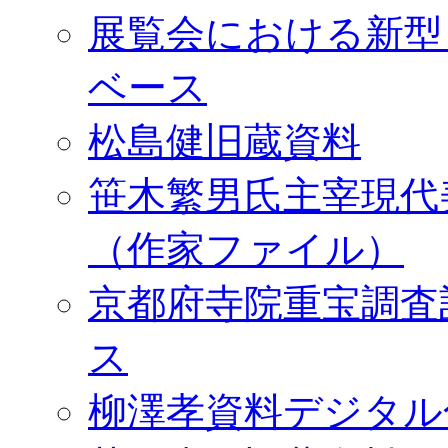
展覧会における新型
ベース
松島健旧蔵資料
笹木繁男氏主宰現代
（作家ファイル）
京都府寺院重宝調査
ス
柳澤孝資料デジタル