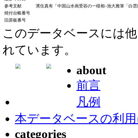
参考文献
濱住真有「中国山水画受容の一様相–池大雅筆「白雲紅樹
焼付台帳番号
旧原板番号
このデータベースには他
れています。
about
前言
凡例
本データベースの利用
categories