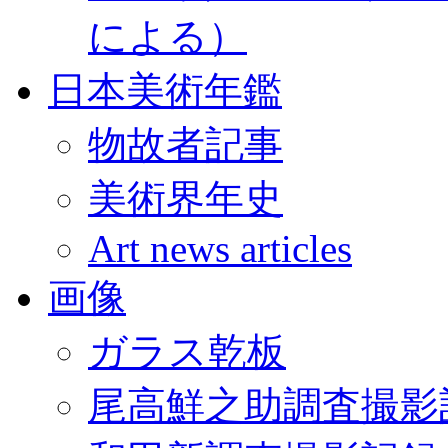
による）
日本美術年鑑
物故者記事
美術界年史
Art news articles
画像
ガラス乾板
尾高鮮之助調査撮影