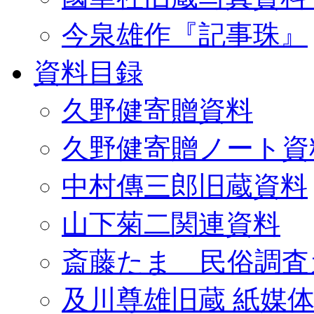
今泉雄作『記事珠』
資料目録
久野健寄贈資料
久野健寄贈ノート資
中村傳三郎旧蔵資料
山下菊二関連資料
斎藤たま 民俗調査
及川尊雄旧蔵 紙媒