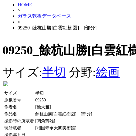
HOME
>
ガラス乾板データベース
>
09250_餘杭山勝[白雲紅樹図]＿[部分]
09250_餘杭山勝[白雲紅
サイズ:
半切
分野:
絵画
サイズ
半切
原板番号
09250
作者名
[池大雅]
作品名
餘杭山勝[白雲紅樹図]＿[部分]
撮影時の所蔵者
[関角芳雄]
現所蔵者
[相国寺承天閣美術館]
撮影年月日