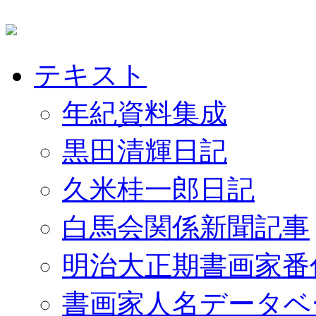
テキスト
年紀資料集成
黒田清輝日記
久米桂一郎日記
白馬会関係新聞記事
明治大正期書画家番
書画家人名データベ