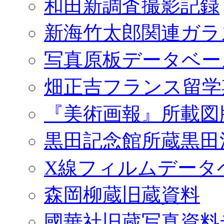
和田新調査撮影記録
新海竹太郎関連ガラ
写真原板データベー
畑正吉フランス留学
『美術画報』所載図
黒田記念館所蔵黒田
X線フィルムデータ
森岡柳蔵旧蔵資料
國華社旧蔵写真資料