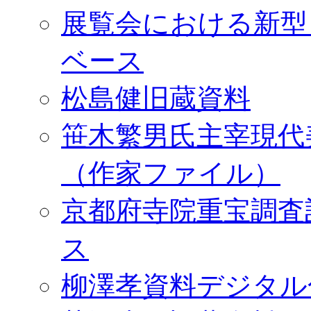
展覧会における新型
ベース
松島健旧蔵資料
笹木繁男氏主宰現代
（作家ファイル）
京都府寺院重宝調査
ス
柳澤孝資料デジタル