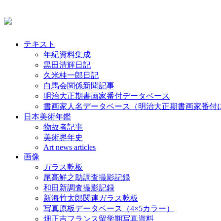
テキスト
年紀資料集成
黒田清輝日記
久米桂一郎日記
白馬会関係新聞記事
明治大正期書画家番付データベース
書画家人名データベース（明治大正期書画家番付
日本美術年鑑
物故者記事
美術界年史
Art news articles
画像
ガラス乾板
尾高鮮之助調査撮影記録
和田新調査撮影記録
新海竹太郎関連ガラス乾板
写真原板データベース（4×5カラー）
畑正吉フランス留学期写真資料