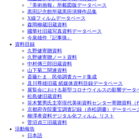
『美術画報』所載図版データベース
黒田記念館所蔵黒田清輝作品集
X線フィルムデータベース
森岡柳蔵旧蔵資料
國華社旧蔵写真資料データベース
今泉雄作『記事珠』
資料目録
久野健寄贈資料
久野健寄贈ノート資料
中村傳三郎旧蔵資料
山下菊二関連資料
斎藤たま 民俗調査カード集成
及川尊雄旧蔵 紙媒体資料目録データベース
展覧会における新型コロナウイルスの影響データ
松島健旧蔵資料
笹木繁男氏主宰現代美術資料センター寄贈資料（
京都府寺院重宝調査記録（赤松調書）データベー
柳澤孝資料デジタル化フィルム_リスト
菅沼貞三旧蔵資料
活動報告
日本語