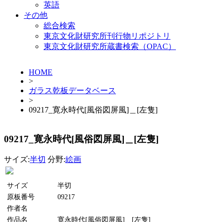
英語
その他
総合検索
東京文化財研究所刊行物リポジトリ
東京文化財研究所蔵書検索（OPAC）
HOME
>
ガラス乾板データベース
>
09217_寛永時代[風俗図屏風]＿[左隻]
09217_寛永時代[風俗図屏風]＿[左隻]
サイズ:
半切
分野:
絵画
サイズ
半切
原板番号
09217
作者名
作品名
寛永時代[風俗図屏風]＿[左隻]