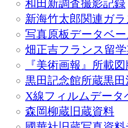
和田新調査撮影記録
新海竹太郎関連ガラ
写真原板データベー
畑正吉フランス留学
『美術画報』所載図
黒田記念館所蔵黒田
X線フィルムデータ
森岡柳蔵旧蔵資料
國華社旧蔵写真資料