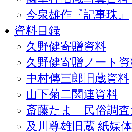
今泉雄作『記事珠』
資料目録
久野健寄贈資料
久野健寄贈ノート資
中村傳三郎旧蔵資料
山下菊二関連資料
斎藤たま 民俗調査
及川尊雄旧蔵 紙媒