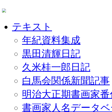
テキスト
年紀資料集成
黒田清輝日記
久米桂一郎日記
白馬会関係新聞記事
明治大正期書画家番
書画家人名データベ