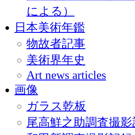
による）
日本美術年鑑
物故者記事
美術界年史
Art news articles
画像
ガラス乾板
尾高鮮之助調査撮影