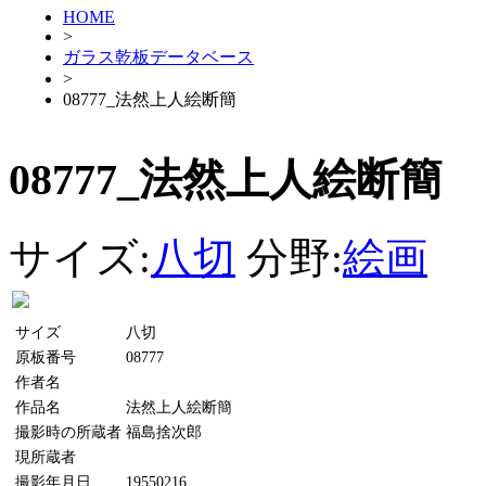
HOME
>
ガラス乾板データベース
>
08777_法然上人絵断簡
08777_法然上人絵断簡
サイズ:
八切
分野:
絵画
サイズ
八切
原板番号
08777
作者名
作品名
法然上人絵断簡
撮影時の所蔵者
福島捨次郎
現所蔵者
撮影年月日
19550216