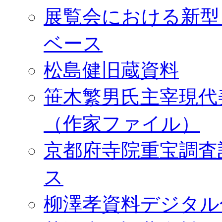
展覧会における新型
ベース
松島健旧蔵資料
笹木繁男氏主宰現代
（作家ファイル）
京都府寺院重宝調査
ス
柳澤孝資料デジタル