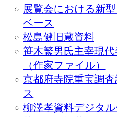
展覧会における新型
ベース
松島健旧蔵資料
笹木繁男氏主宰現代
（作家ファイル）
京都府寺院重宝調査
ス
柳澤孝資料デジタル