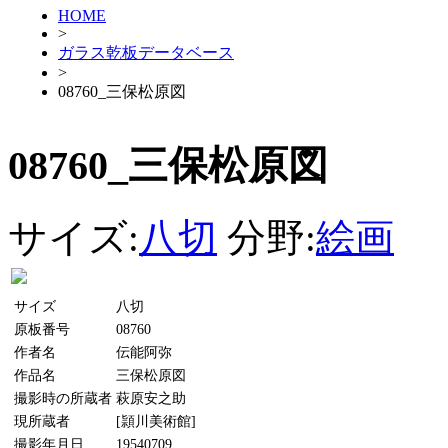
HOME
>
ガラス乾板データベース
>
08760_三保松原図
08760_三保松原図
サイズ:
八切
分野:
絵画
サイズ
八切
原板番号
08760
作者名
伝能阿弥
作品名
三保松原図
撮影時の所蔵者
萩原安之助
現所蔵者
[頴川美術館]
撮影年月日
19540709