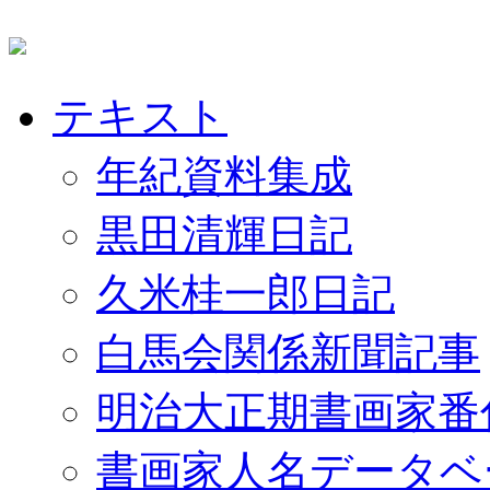
テキスト
年紀資料集成
黒田清輝日記
久米桂一郎日記
白馬会関係新聞記事
明治大正期書画家番
書画家人名データベ