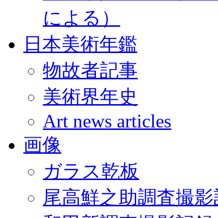
による）
日本美術年鑑
物故者記事
美術界年史
Art news articles
画像
ガラス乾板
尾高鮮之助調査撮影