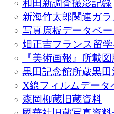
和田新調査撮影記録
新海竹太郎関連ガラ
写真原板データベー
畑正吉フランス留学
『美術画報』所載図
黒田記念館所蔵黒田
X線フィルムデータ
森岡柳蔵旧蔵資料
國華社旧蔵写真資料