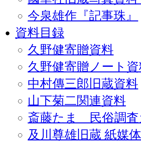
今泉雄作『記事珠』
資料目録
久野健寄贈資料
久野健寄贈ノート資
中村傳三郎旧蔵資料
山下菊二関連資料
斎藤たま 民俗調査
及川尊雄旧蔵 紙媒