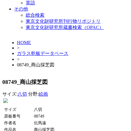
英語
その他
総合検索
東京文化財研究所刊行物リポジトリ
東京文化財研究所蔵書検索（OPAC）
HOME
>
ガラス乾板データベース
>
08749_商山採芝図
08749_商山採芝図
サイズ:
八切
分野:
絵画
サイズ
八切
原板番号
08749
作者名
伝馬遠
作品名
商山採芝図