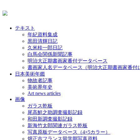
テキスト
年紀資料集成
黒田清輝日記
久米桂一郎日記
白馬会関係新聞記事
明治大正期書画家番付データベース
書画家人名データベース（明治大正期書画家番付
日本美術年鑑
物故者記事
美術界年史
Art news articles
画像
ガラス乾板
尾高鮮之助調査撮影記録
和田新調査撮影記録
新海竹太郎関連ガラス乾板
写真原板データベース（4×5カラー）
畑正吉フランス留学期写真資料