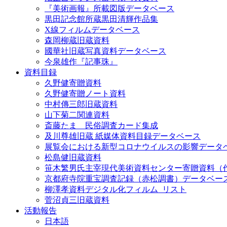
『美術画報』所載図版データベース
黒田記念館所蔵黒田清輝作品集
X線フィルムデータベース
森岡柳蔵旧蔵資料
國華社旧蔵写真資料データベース
今泉雄作『記事珠』
資料目録
久野健寄贈資料
久野健寄贈ノート資料
中村傳三郎旧蔵資料
山下菊二関連資料
斎藤たま 民俗調査カード集成
及川尊雄旧蔵 紙媒体資料目録データベース
展覧会における新型コロナウイルスの影響データ
松島健旧蔵資料
笹木繁男氏主宰現代美術資料センター寄贈資料（
京都府寺院重宝調査記録（赤松調書）データベー
柳澤孝資料デジタル化フィルム_リスト
菅沼貞三旧蔵資料
活動報告
日本語