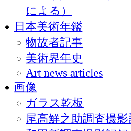
による）
日本美術年鑑
物故者記事
美術界年史
Art news articles
画像
ガラス乾板
尾高鮮之助調査撮影