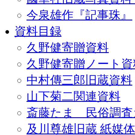
今泉雄作『記事珠』
資料目録
久野健寄贈資料
久野健寄贈ノート資
中村傳三郎旧蔵資料
山下菊二関連資料
斎藤たま 民俗調査
及川尊雄旧蔵 紙媒