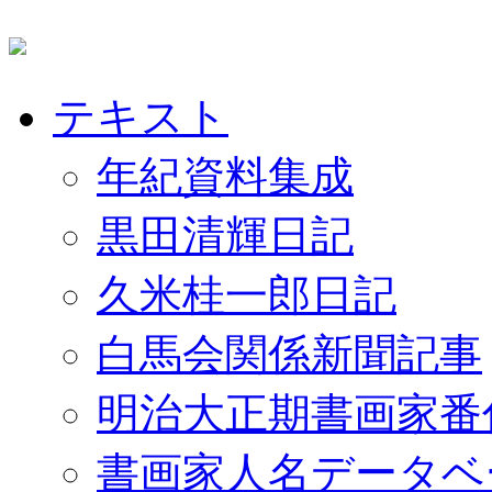
テキスト
年紀資料集成
黒田清輝日記
久米桂一郎日記
白馬会関係新聞記事
明治大正期書画家番
書画家人名データベ