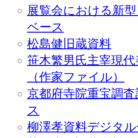
展覧会における新型
ベース
松島健旧蔵資料
笹木繁男氏主宰現代
（作家ファイル）
京都府寺院重宝調査
ス
柳澤孝資料デジタル