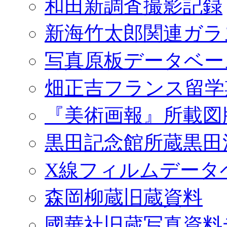
和田新調査撮影記録
新海竹太郎関連ガラ
写真原板データベー
畑正吉フランス留学
『美術画報』所載図
黒田記念館所蔵黒田
X線フィルムデータ
森岡柳蔵旧蔵資料
國華社旧蔵写真資料