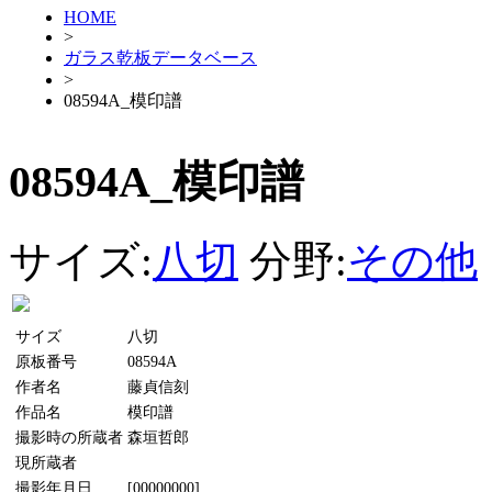
HOME
>
ガラス乾板データベース
>
08594A_模印譜
08594A_模印譜
サイズ:
八切
分野:
その他
サイズ
八切
原板番号
08594A
作者名
藤貞信刻
作品名
模印譜
撮影時の所蔵者
森垣哲郎
現所蔵者
撮影年月日
[00000000]