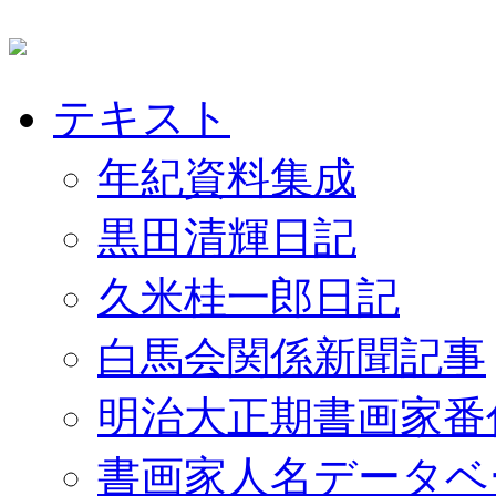
テキスト
年紀資料集成
黒田清輝日記
久米桂一郎日記
白馬会関係新聞記事
明治大正期書画家番
書画家人名データベ