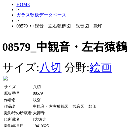
HOME
>
ガラス乾板データベース
>
08579_中観音・左右猿鶴図＿観音図＿款印
08579_中観音・左右
サイズ:
八切
分野:
絵画
サイズ
八切
原板番号
08579
作者名
牧谿
作品名
中観音・左右猿鶴図＿観音図＿款印
撮影時の所蔵者
大徳寺
現所蔵者
[大徳寺]
撮影年月日
19410625