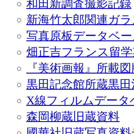
和田新調査撮影記録
新海竹太郎関連ガラ
写真原板データベー
畑正吉フランス留学
『美術画報』所載図
黒田記念館所蔵黒田
X線フィルムデータ
森岡柳蔵旧蔵資料
國華社旧蔵写真資料