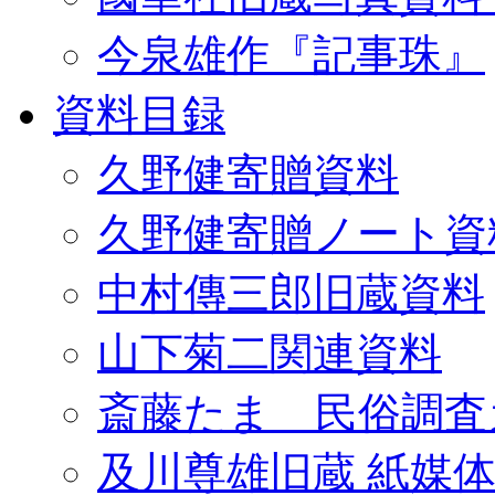
今泉雄作『記事珠』
資料目録
久野健寄贈資料
久野健寄贈ノート資
中村傳三郎旧蔵資料
山下菊二関連資料
斎藤たま 民俗調査
及川尊雄旧蔵 紙媒