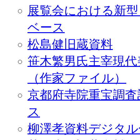
展覧会における新型
ベース
松島健旧蔵資料
笹木繁男氏主宰現代
（作家ファイル）
京都府寺院重宝調査
ス
柳澤孝資料デジタル