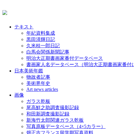
テキスト
年紀資料集成
黒田清輝日記
久米桂一郎日記
白馬会関係新聞記事
明治大正期書画家番付データベース
書画家人名データベース（明治大正期書画家番付
日本美術年鑑
物故者記事
美術界年史
Art news articles
画像
ガラス乾板
尾高鮮之助調査撮影記録
和田新調査撮影記録
新海竹太郎関連ガラス乾板
写真原板データベース（4×5カラー）
畑正吉フランス留学期写真資料