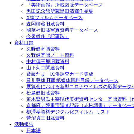
『美術画報』所載図版データベース
黒田記念館所蔵黒田清輝作品集
X線フィルムデータベース
森岡柳蔵旧蔵資料
國華社旧蔵写真資料データベース
今泉雄作『記事珠』
資料目録
久野健寄贈資料
久野健寄贈ノート資料
中村傳三郎旧蔵資料
山下菊二関連資料
斎藤たま 民俗調査カード集成
及川尊雄旧蔵 紙媒体資料目録データベース
展覧会における新型コロナウイルスの影響データ
松島健旧蔵資料
笹木繁男氏主宰現代美術資料センター寄贈資料（
京都府寺院重宝調査記録（赤松調書）データベー
柳澤孝資料デジタル化フィルム_リスト
菅沼貞三旧蔵資料
活動報告
日本語