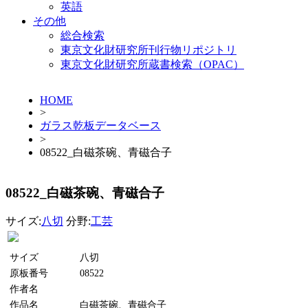
英語
その他
総合検索
東京文化財研究所刊行物リポジトリ
東京文化財研究所蔵書検索（OPAC）
HOME
>
ガラス乾板データベース
>
08522_白磁茶碗、青磁合子
08522_白磁茶碗、青磁合子
サイズ:
八切
分野:
工芸
サイズ
八切
原板番号
08522
作者名
作品名
白磁茶碗、青磁合子