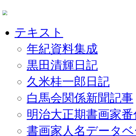
テキスト
年紀資料集成
黒田清輝日記
久米桂一郎日記
白馬会関係新聞記事
明治大正期書画家番
書画家人名データベ