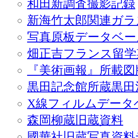
和田新調査撮影記録
新海竹太郎関連ガラ
写真原板データベー
畑正吉フランス留学
『美術画報』所載図
黒田記念館所蔵黒田
X線フィルムデータ
森岡柳蔵旧蔵資料
國華社旧蔵写真資料