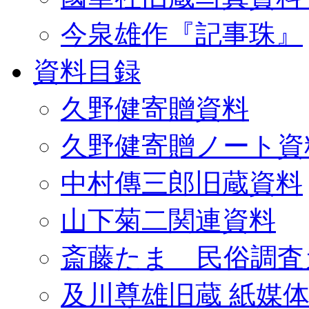
今泉雄作『記事珠』
資料目録
久野健寄贈資料
久野健寄贈ノート資
中村傳三郎旧蔵資料
山下菊二関連資料
斎藤たま 民俗調査
及川尊雄旧蔵 紙媒