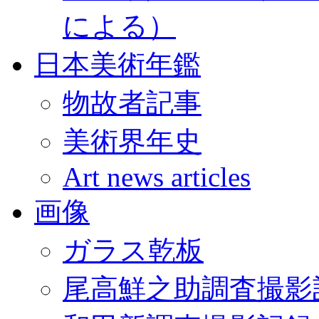
による）
日本美術年鑑
物故者記事
美術界年史
Art news articles
画像
ガラス乾板
尾高鮮之助調査撮影