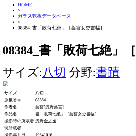
HOME
>
ガラス乾板データベース
>
08384_書「敗荷七絶」［蘂宮女史書幅］
08384_書「敗荷七絶
サイズ:
八切
分野:
書蹟
サイズ
八切
原板番号
08384
作者名
蘂宮[浅野蘂宮]
作品名
書「敗荷七絶」［蘂宮女史書幅］
撮影時の所蔵者
浅野金之丞
現所蔵者
撮影年月日
19341016