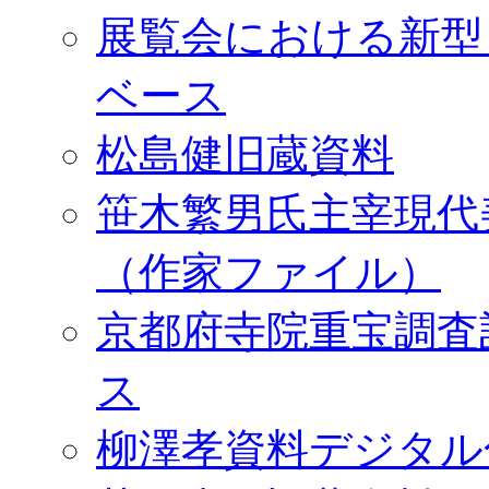
展覧会における新型
ベース
松島健旧蔵資料
笹木繁男氏主宰現代
（作家ファイル）
京都府寺院重宝調査
ス
柳澤孝資料デジタル