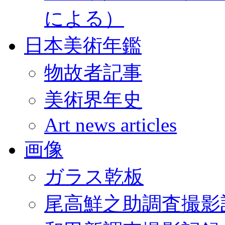
による）
日本美術年鑑
物故者記事
美術界年史
Art news articles
画像
ガラス乾板
尾高鮮之助調査撮影