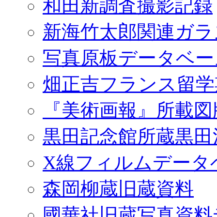
和田新調査撮影記録
新海竹太郎関連ガラ
写真原板データベー
畑正吉フランス留学
『美術画報』所載図
黒田記念館所蔵黒田
X線フィルムデータ
森岡柳蔵旧蔵資料
國華社旧蔵写真資料