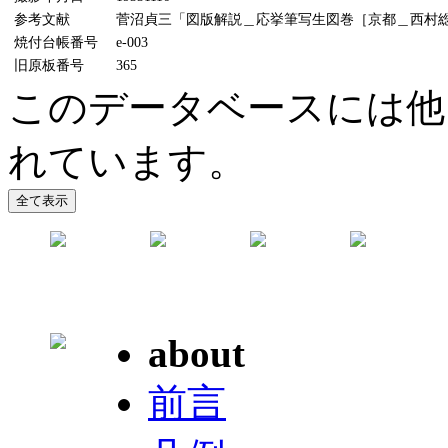
参考文献
菅沼貞三「図版解説＿応挙筆写生図巻［京都＿西村総左衛
焼付台帳番号
e-003
旧原板番号
365
このデータベースには他
れています。
about
前言