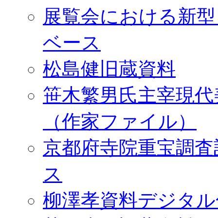
展覧会における新型
ベース
松島健旧蔵資料
笹木繁男氏主宰現代
（作家ファイル）
京都府寺院重宝調査
ス
柳澤孝資料デジタル