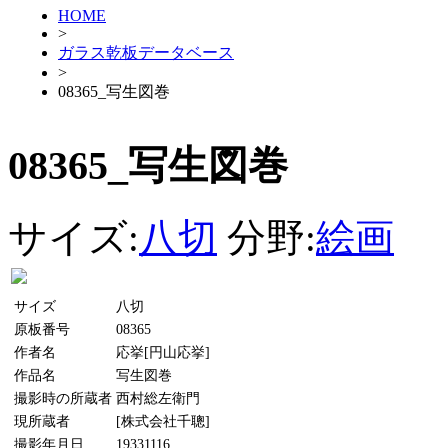
HOME
>
ガラス乾板データベース
>
08365_写生図巻
08365_写生図巻
サイズ:
八切
分野:
絵画
サイズ
八切
原板番号
08365
作者名
応挙[円山応挙]
作品名
写生図巻
撮影時の所蔵者
西村総左衛門
現所蔵者
[株式会社千聰]
撮影年月日
19331116