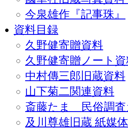
今泉雄作『記事珠』
資料目録
久野健寄贈資料
久野健寄贈ノート資
中村傳三郎旧蔵資料
山下菊二関連資料
斎藤たま 民俗調査
及川尊雄旧蔵 紙媒