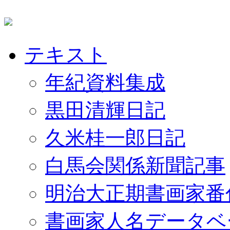
テキスト
年紀資料集成
黒田清輝日記
久米桂一郎日記
白馬会関係新聞記事
明治大正期書画家番
書画家人名データベ