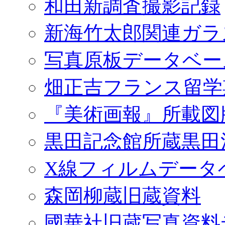
和田新調査撮影記録
新海竹太郎関連ガラ
写真原板データベー
畑正吉フランス留学
『美術画報』所載図
黒田記念館所蔵黒田
X線フィルムデータ
森岡柳蔵旧蔵資料
國華社旧蔵写真資料