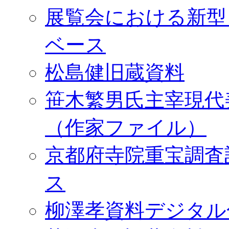
展覧会における新型
ベース
松島健旧蔵資料
笹木繁男氏主宰現代
（作家ファイル）
京都府寺院重宝調査
ス
柳澤孝資料デジタル