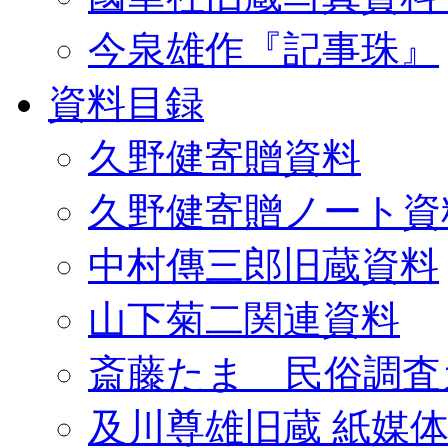
今泉雄作『記事珠』
資料目録
久野健寄贈資料
久野健寄贈ノート資
中村傳三郎旧蔵資料
山下菊二関連資料
斎藤たま 民俗調査
及川尊雄旧蔵 紙媒