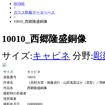
HOME
>
ガラス乾板データベース
>
10010_西郷隆盛銅像
10010_西郷隆盛銅像
サイズ:
キャビネ
分野:
彫
サイズ
キャビネ
原板番号
10010
作者名
［高村光雲・後藤貞行・山田鬼斎ほか（原型）／岡
作品名
西郷隆盛銅像
撮影時の所蔵者
現所蔵者
撮影年月日
[00000000]