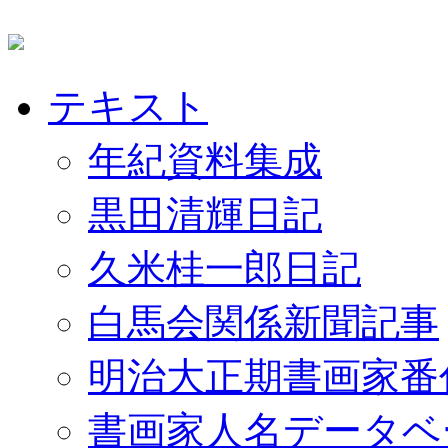
テキスト
年紀資料集成
黒田清輝日記
久米桂一郎日記
白馬会関係新聞記事
明治大正期書画家番
書画家人名データベ