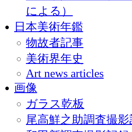
による）
日本美術年鑑
物故者記事
美術界年史
Art news articles
画像
ガラス乾板
尾高鮮之助調査撮影