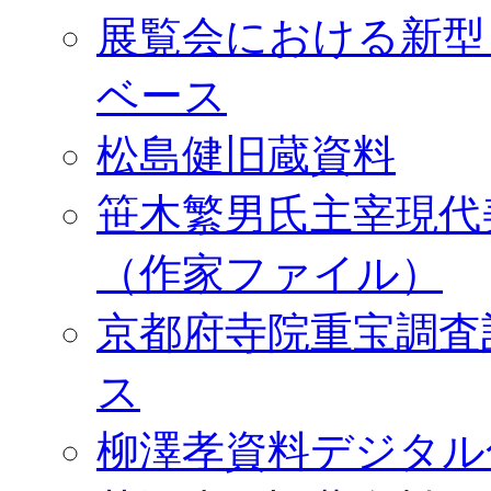
展覧会における新型
ベース
松島健旧蔵資料
笹木繁男氏主宰現代
（作家ファイル）
京都府寺院重宝調査
ス
柳澤孝資料デジタル