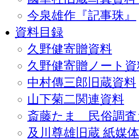
今泉雄作『記事珠』
資料目録
久野健寄贈資料
久野健寄贈ノート資
中村傳三郎旧蔵資料
山下菊二関連資料
斎藤たま 民俗調査
及川尊雄旧蔵 紙媒