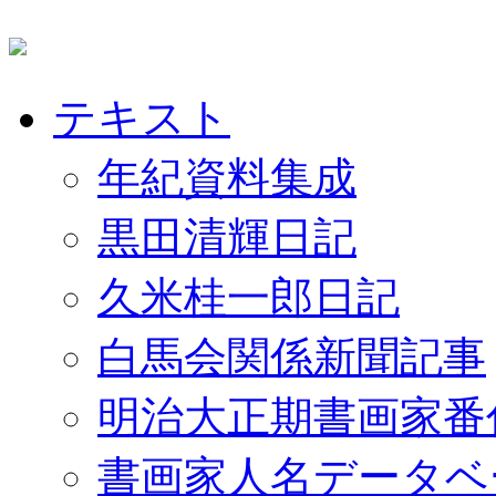
テキスト
年紀資料集成
黒田清輝日記
久米桂一郎日記
白馬会関係新聞記事
明治大正期書画家番
書画家人名データベ