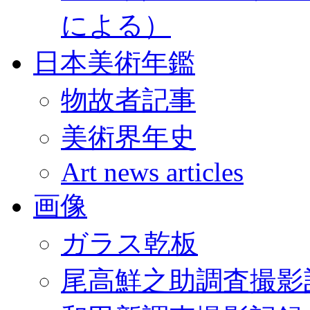
による）
日本美術年鑑
物故者記事
美術界年史
Art news articles
画像
ガラス乾板
尾高鮮之助調査撮影