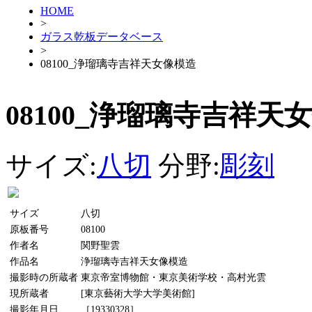
HOME
>
ガラス乾板データベース
>
08100_浄瑠璃寺吉祥天女像模造
08100_浄瑠璃寺吉祥天
サイズ:
八切
分野:
彫刻
サイズ
八切
原板番号
08100
作者名
関野聖雲
作品名
浄瑠璃寺吉祥天女像模造
撮影時の所蔵者
東京帝室博物館・東京美術学校・高村光雲
現所蔵者
[東京藝術大学大学美術館]
撮影年月日
［19330328］