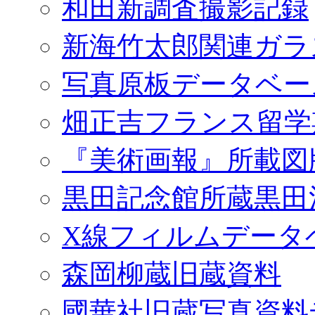
和田新調査撮影記録
新海竹太郎関連ガラ
写真原板データベー
畑正吉フランス留学
『美術画報』所載図
黒田記念館所蔵黒田
X線フィルムデータ
森岡柳蔵旧蔵資料
國華社旧蔵写真資料