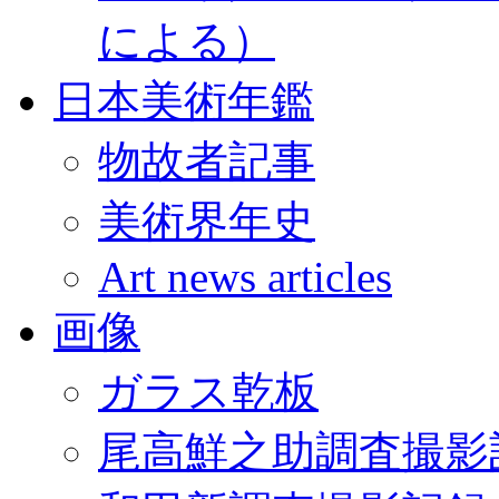
による）
日本美術年鑑
物故者記事
美術界年史
Art news articles
画像
ガラス乾板
尾高鮮之助調査撮影