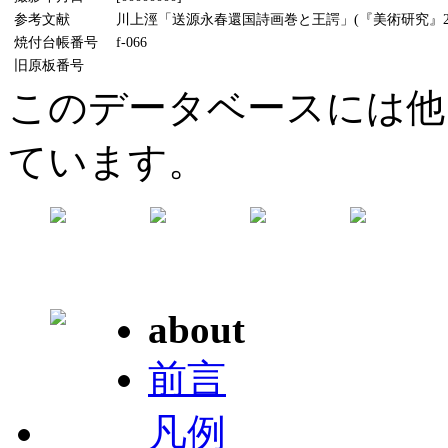
参考文献
川上涇「送源永春還国詩画巻と王諤」(『美術研究』221
焼付台帳番号
f-066
旧原板番号
このデータベースには他
ています。
about
前言
凡例