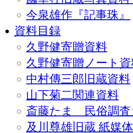
今泉雄作『記事珠』
資料目録
久野健寄贈資料
久野健寄贈ノート資
中村傳三郎旧蔵資料
山下菊二関連資料
斎藤たま 民俗調査
及川尊雄旧蔵 紙媒