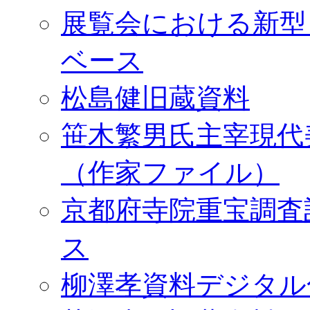
展覧会における新型
ベース
松島健旧蔵資料
笹木繁男氏主宰現代
（作家ファイル）
京都府寺院重宝調査
ス
柳澤孝資料デジタル