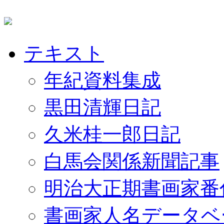
テキスト
年紀資料集成
黒田清輝日記
久米桂一郎日記
白馬会関係新聞記事
明治大正期書画家番
書画家人名データベ