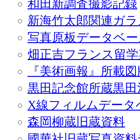
和田新調査撮影記録
新海竹太郎関連ガラ
写真原板データベー
畑正吉フランス留学
『美術画報』所載図
黒田記念館所蔵黒田
X線フィルムデータ
森岡柳蔵旧蔵資料
國華社旧蔵写真資料