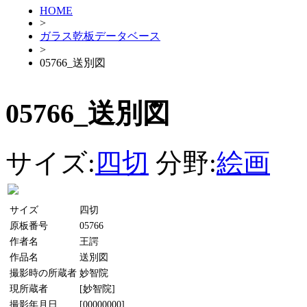
HOME
>
ガラス乾板データベース
>
05766_送別図
05766_送別図
サイズ:
四切
分野:
絵画
サイズ
四切
原板番号
05766
作者名
王諤
作品名
送別図
撮影時の所蔵者
妙智院
現所蔵者
[妙智院]
撮影年月日
[00000000]