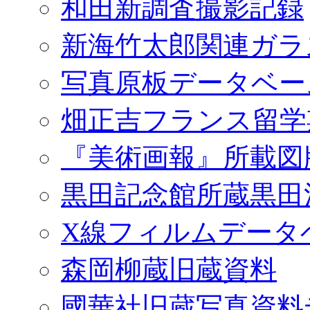
和田新調査撮影記録
新海竹太郎関連ガラ
写真原板データベー
畑正吉フランス留学
『美術画報』所載図
黒田記念館所蔵黒田
X線フィルムデータ
森岡柳蔵旧蔵資料
國華社旧蔵写真資料