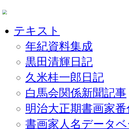
テキスト
年紀資料集成
黒田清輝日記
久米桂一郎日記
白馬会関係新聞記事
明治大正期書画家番
書画家人名データベ