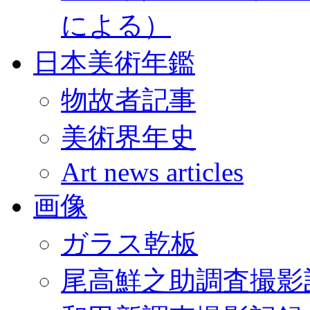
による）
日本美術年鑑
物故者記事
美術界年史
Art news articles
画像
ガラス乾板
尾高鮮之助調査撮影