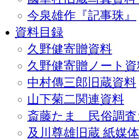
今泉雄作『記事珠』
資料目録
久野健寄贈資料
久野健寄贈ノート資
中村傳三郎旧蔵資料
山下菊二関連資料
斎藤たま 民俗調査
及川尊雄旧蔵 紙媒