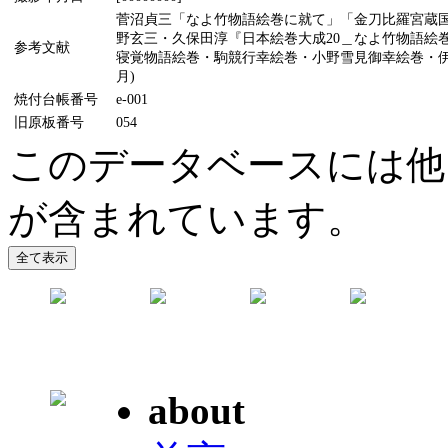
菅沼貞三「なよ竹物語絵巻に就て」「金刀比羅宮蔵国宝
野玄三・久保田淳『日本絵巻大成20＿なよ竹物語絵巻
参考文献
寝覚物語絵巻・駒競行幸絵巻・小野雪見御幸絵巻・伊
月)
焼付台帳番号
e-001
旧原板番号
054
このデータベースには他
が含まれています。
about