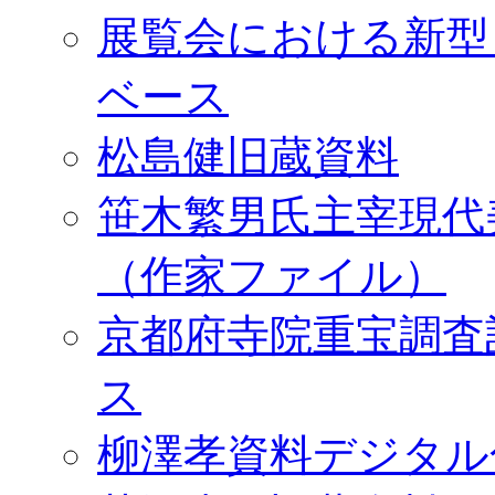
展覧会における新型
ベース
松島健旧蔵資料
笹木繁男氏主宰現代
（作家ファイル）
京都府寺院重宝調査
ス
柳澤孝資料デジタル