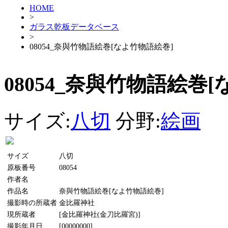
HOME
>
ガラス乾板データベース
>
08054_奈與竹物語絵巻[なよ竹物語絵巻]
08054_奈與竹物語絵巻
サイズ:
八切
分野:
絵画
サイズ
八切
原板番号
08054
作者名
作品名
奈與竹物語絵巻[なよ竹物語絵巻]
撮影時の所蔵者
金比羅神社
現所蔵者
[金比羅神社(金刀比羅宮)]
撮影年月日
[00000000]