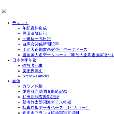
テキスト
年紀資料集成
黒田清輝日記
久米桂一郎日記
白馬会関係新聞記事
明治大正期書画家番付データベース
書画家人名データベース（明治大正期書画家番付
日本美術年鑑
物故者記事
美術界年史
Art news articles
画像
ガラス乾板
尾高鮮之助調査撮影記録
和田新調査撮影記録
新海竹太郎関連ガラス乾板
写真原板データベース（4×5カラー）
畑正吉フランス留学期写真資料