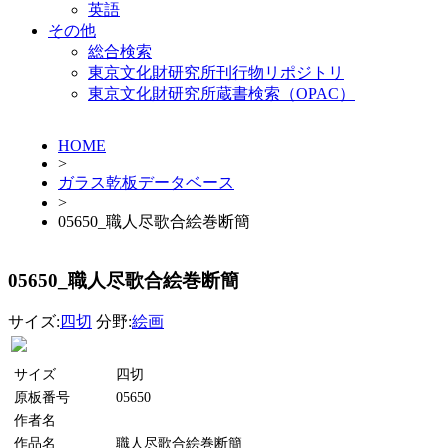
英語
その他
総合検索
東京文化財研究所刊行物リポジトリ
東京文化財研究所蔵書検索（OPAC）
HOME
>
ガラス乾板データベース
>
05650_職人尽歌合絵巻断簡
05650_職人尽歌合絵巻断簡
サイズ:
四切
分野:
絵画
サイズ
四切
原板番号
05650
作者名
作品名
職人尽歌合絵巻断簡