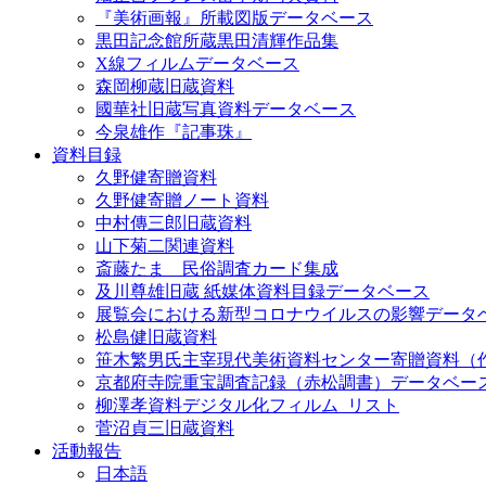
『美術画報』所載図版データベース
黒田記念館所蔵黒田清輝作品集
X線フィルムデータベース
森岡柳蔵旧蔵資料
國華社旧蔵写真資料データベース
今泉雄作『記事珠』
資料目録
久野健寄贈資料
久野健寄贈ノート資料
中村傳三郎旧蔵資料
山下菊二関連資料
斎藤たま 民俗調査カード集成
及川尊雄旧蔵 紙媒体資料目録データベース
展覧会における新型コロナウイルスの影響データ
松島健旧蔵資料
笹木繁男氏主宰現代美術資料センター寄贈資料（
京都府寺院重宝調査記録（赤松調書）データベー
柳澤孝資料デジタル化フィルム_リスト
菅沼貞三旧蔵資料
活動報告
日本語