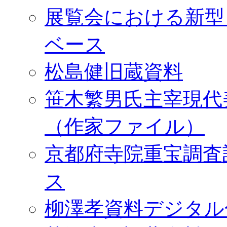
展覧会における新型
ベース
松島健旧蔵資料
笹木繁男氏主宰現代
（作家ファイル）
京都府寺院重宝調査
ス
柳澤孝資料デジタル