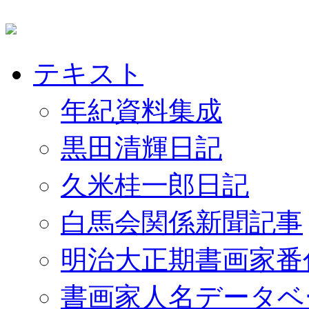
テキスト
年紀資料集成
黒田清輝日記
久米桂一郎日記
白馬会関係新聞記事
明治大正期書画家番
書画家人名データベ