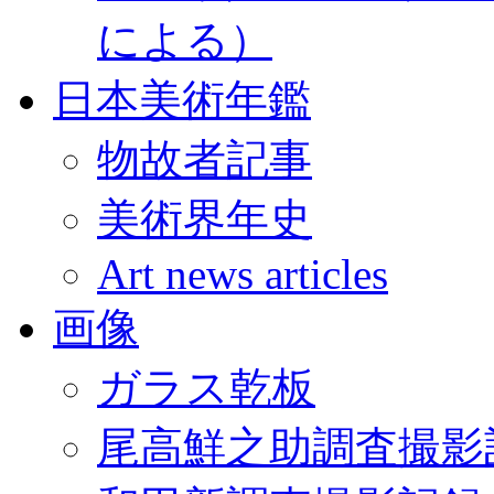
による）
日本美術年鑑
物故者記事
美術界年史
Art news articles
画像
ガラス乾板
尾高鮮之助調査撮影