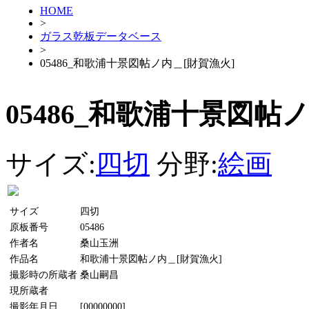
HOME
>
ガラス乾板データベース
>
05486_和歌浦十景図帖ノ内＿[財賀漁火]
05486_和歌浦十景図帖
サイズ:
四切
分野:
絵画
サイズ
四切
原板番号
05486
作者名
桑山玉洲
作品名
和歌浦十景図帖ノ内＿[財賀漁火]
撮影時の所蔵者
桑山嗣昌
現所蔵者
撮影年月日
[00000000]