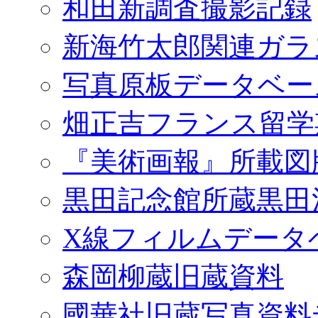
和田新調査撮影記録
新海竹太郎関連ガラ
写真原板データベー
畑正吉フランス留学
『美術画報』所載図
黒田記念館所蔵黒田
X線フィルムデータ
森岡柳蔵旧蔵資料
國華社旧蔵写真資料