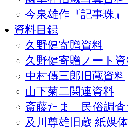
今泉雄作『記事珠』
資料目録
久野健寄贈資料
久野健寄贈ノート資
中村傳三郎旧蔵資料
山下菊二関連資料
斎藤たま 民俗調査
及川尊雄旧蔵 紙媒