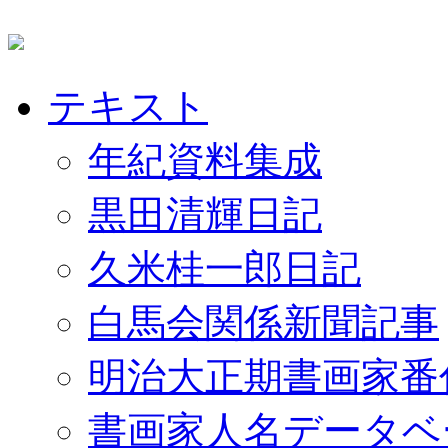
テキスト
年紀資料集成
黒田清輝日記
久米桂一郎日記
白馬会関係新聞記事
明治大正期書画家番
書画家人名データベ