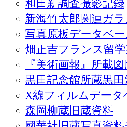
和田新調査撮影記録
新海竹太郎関連ガラ
写真原板データベー
畑正吉フランス留学
『美術画報』所載図
黒田記念館所蔵黒田
X線フィルムデータ
森岡柳蔵旧蔵資料
國華社旧蔵写真資料