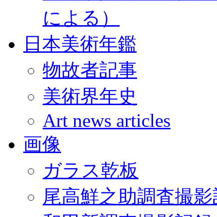
による）
日本美術年鑑
物故者記事
美術界年史
Art news articles
画像
ガラス乾板
尾高鮮之助調査撮影