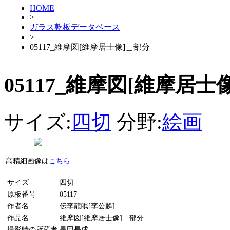
HOME
>
ガラス乾板データベース
>
05117_維摩図[維摩居士像]＿部分
05117_維摩図[維摩居士
サイズ:
四切
分野:
絵画
高精細画像は
こちら
サイズ
四切
原板番号
05117
作者名
伝李龍眠[李公麟]
作品名
維摩図[維摩居士像]＿部分
撮影時の所蔵者
黒田長成