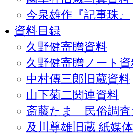
今泉雄作『記事珠』
資料目録
久野健寄贈資料
久野健寄贈ノート資
中村傳三郎旧蔵資料
山下菊二関連資料
斎藤たま 民俗調査
及川尊雄旧蔵 紙媒