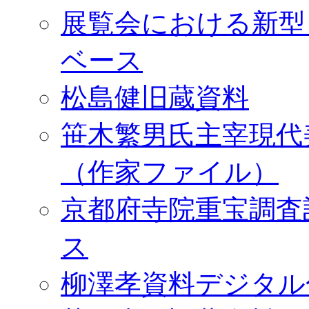
展覧会における新型
ベース
松島健旧蔵資料
笹木繁男氏主宰現代
（作家ファイル）
京都府寺院重宝調査
ス
柳澤孝資料デジタル