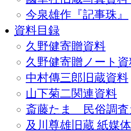
今泉雄作『記事珠』
資料目録
久野健寄贈資料
久野健寄贈ノート資
中村傳三郎旧蔵資料
山下菊二関連資料
斎藤たま 民俗調査
及川尊雄旧蔵 紙媒