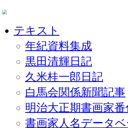
テキスト
年紀資料集成
黒田清輝日記
久米桂一郎日記
白馬会関係新聞記事
明治大正期書画家番
書画家人名データベ