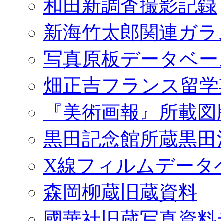
和田新調査撮影記録
新海竹太郎関連ガラ
写真原板データベー
畑正吉フランス留学
『美術画報』所載図
黒田記念館所蔵黒田
X線フィルムデータ
森岡柳蔵旧蔵資料
國華社旧蔵写真資料