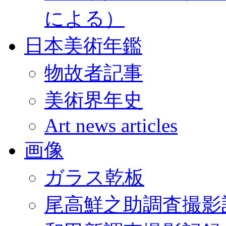
による）
日本美術年鑑
物故者記事
美術界年史
Art news articles
画像
ガラス乾板
尾高鮮之助調査撮影