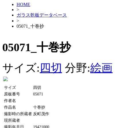
HOME
>
ガラス乾板データベース
>
05071_十巻抄
05071_十巻抄
サイズ:
四切
分野:
絵画
サイズ
四切
原板番号
05071
作者名
作品名
十巻抄
撮影時の所蔵者
反町茂作
現所蔵者
撮影年月日
19421000