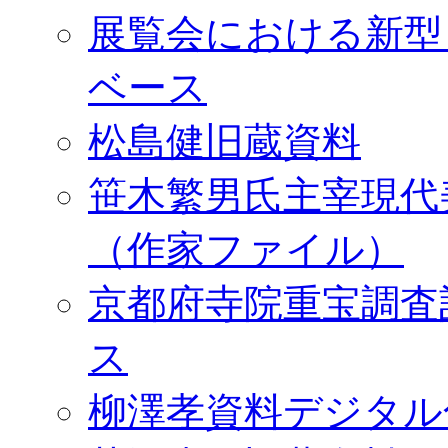
展覧会における新型
ベース
松島健旧蔵資料
笹木繁男氏主宰現代
（作家ファイル）
京都府寺院重宝調査
ス
柳澤孝資料デジタル