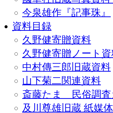
今泉雄作『記事珠』
資料目録
久野健寄贈資料
久野健寄贈ノート資
中村傳三郎旧蔵資料
山下菊二関連資料
斎藤たま 民俗調査
及川尊雄旧蔵 紙媒