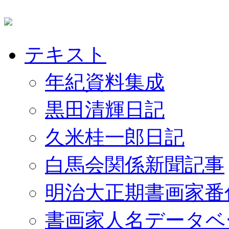
テキスト
年紀資料集成
黒田清輝日記
久米桂一郎日記
白馬会関係新聞記事
明治大正期書画家番
書画家人名データベ