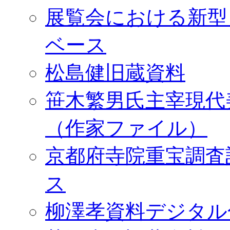
展覧会における新型
ベース
松島健旧蔵資料
笹木繁男氏主宰現代
（作家ファイル）
京都府寺院重宝調査
ス
柳澤孝資料デジタル