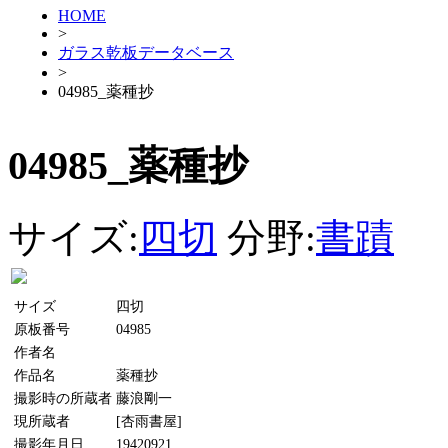
HOME
>
ガラス乾板データベース
>
04985_薬種抄
04985_薬種抄
サイズ:
四切
分野:
書蹟
サイズ
四切
原板番号
04985
作者名
作品名
薬種抄
撮影時の所蔵者
藤浪剛一
現所蔵者
[杏雨書屋]
撮影年月日
19420921