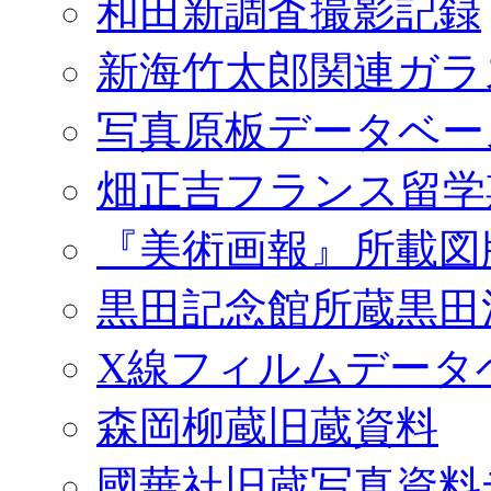
和田新調査撮影記録
新海竹太郎関連ガラ
写真原板データベー
畑正吉フランス留学
『美術画報』所載図
黒田記念館所蔵黒田
X線フィルムデータ
森岡柳蔵旧蔵資料
國華社旧蔵写真資料