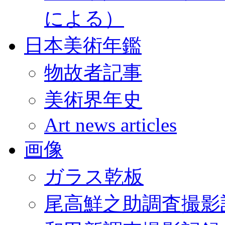
による）
日本美術年鑑
物故者記事
美術界年史
Art news articles
画像
ガラス乾板
尾高鮮之助調査撮影