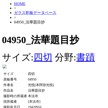
HOME
>
ガラス乾板データベース
>
04950_法華題目抄
04950_法華題目抄
サイズ:
四切
分野:
書蹟
サイズ
四切
原板番号
04950
作者名
光悦[本阿弥光悦]
作品名
法華題目抄
撮影時の所蔵者
本法寺
現所蔵者
[本法寺]
撮影年月日
19420916