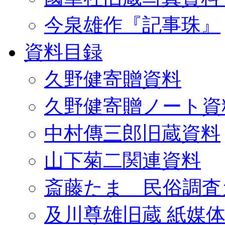
今泉雄作『記事珠』
資料目録
久野健寄贈資料
久野健寄贈ノート資
中村傳三郎旧蔵資料
山下菊二関連資料
斎藤たま 民俗調査
及川尊雄旧蔵 紙媒