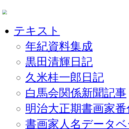
テキスト
年紀資料集成
黒田清輝日記
久米桂一郎日記
白馬会関係新聞記事
明治大正期書画家番
書画家人名データベ