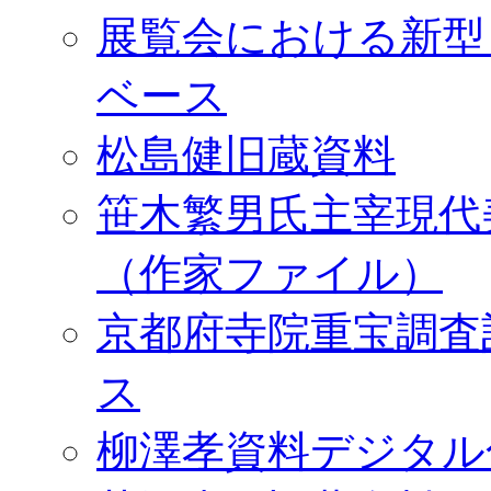
展覧会における新型
ベース
松島健旧蔵資料
笹木繁男氏主宰現代
（作家ファイル）
京都府寺院重宝調査
ス
柳澤孝資料デジタル