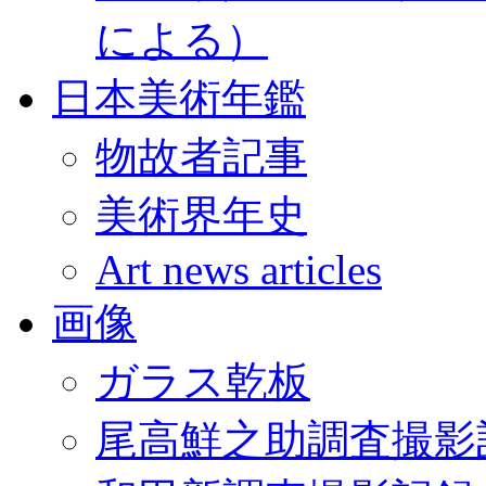
による）
日本美術年鑑
物故者記事
美術界年史
Art news articles
画像
ガラス乾板
尾高鮮之助調査撮影