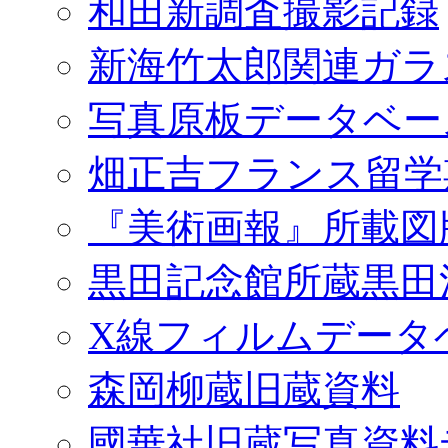
和田新調査撮影記録
新海竹太郎関連ガラ
写真原板データベー
畑正吉フランス留学
『美術画報』所載図
黒田記念館所蔵黒田
X線フィルムデータ
森岡柳蔵旧蔵資料
國華社旧蔵写真資料