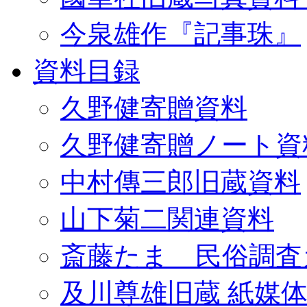
今泉雄作『記事珠』
資料目録
久野健寄贈資料
久野健寄贈ノート資
中村傳三郎旧蔵資料
山下菊二関連資料
斎藤たま 民俗調査
及川尊雄旧蔵 紙媒