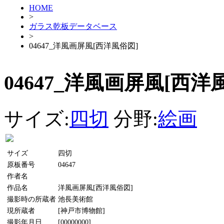
HOME
>
ガラス乾板データベース
>
04647_洋風画屏風[西洋風俗図]
04647_洋風画屏風[西洋
サイズ:
四切
分野:
絵画
サイズ
四切
原板番号
04647
作者名
作品名
洋風画屏風[西洋風俗図]
撮影時の所蔵者
池長美術館
現所蔵者
[神戸市博物館]
撮影年月日
[00000000]