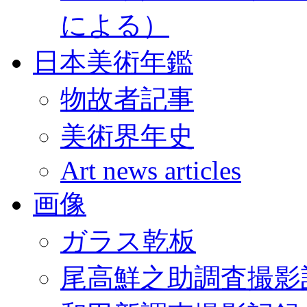
による）
日本美術年鑑
物故者記事
美術界年史
Art news articles
画像
ガラス乾板
尾高鮮之助調査撮影