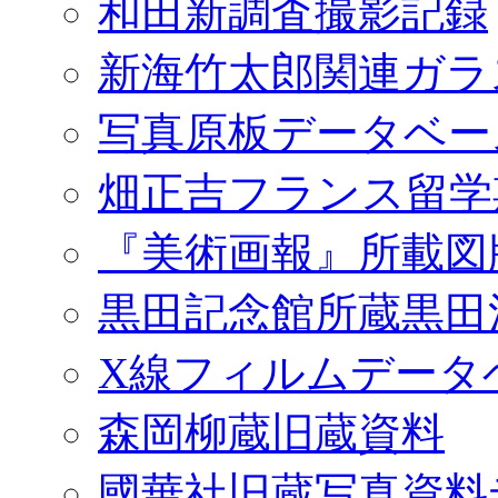
和田新調査撮影記録
新海竹太郎関連ガラ
写真原板データベー
畑正吉フランス留学
『美術画報』所載図
黒田記念館所蔵黒田
X線フィルムデータ
森岡柳蔵旧蔵資料
國華社旧蔵写真資料