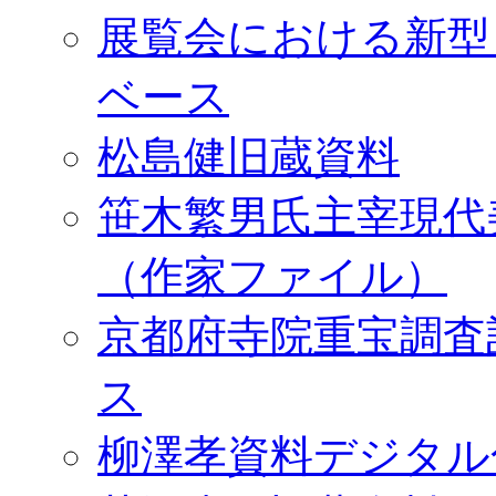
展覧会における新型
ベース
松島健旧蔵資料
笹木繁男氏主宰現代
（作家ファイル）
京都府寺院重宝調査
ス
柳澤孝資料デジタル