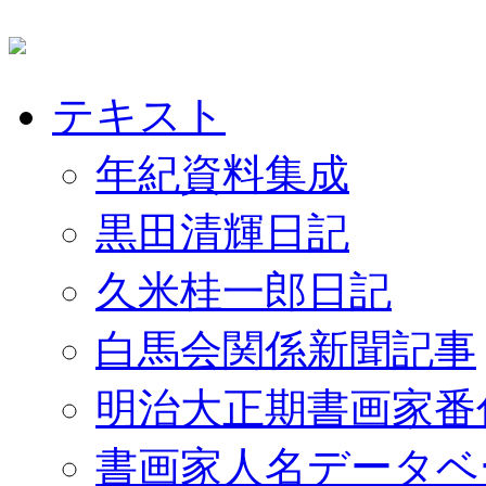
テキスト
年紀資料集成
黒田清輝日記
久米桂一郎日記
白馬会関係新聞記事
明治大正期書画家番
書画家人名データベ