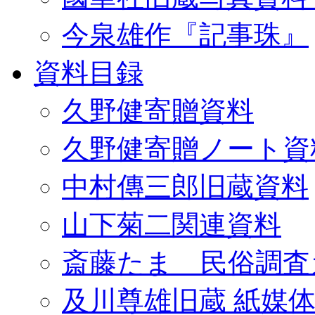
今泉雄作『記事珠』
資料目録
久野健寄贈資料
久野健寄贈ノート資
中村傳三郎旧蔵資料
山下菊二関連資料
斎藤たま 民俗調査
及川尊雄旧蔵 紙媒