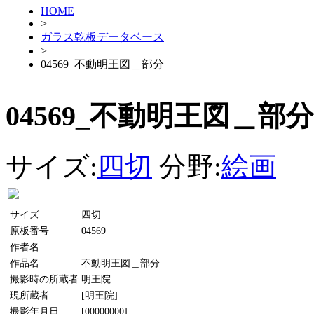
HOME
>
ガラス乾板データベース
>
04569_不動明王図＿部分
04569_不動明王図＿部分
サイズ:
四切
分野:
絵画
サイズ
四切
原板番号
04569
作者名
作品名
不動明王図＿部分
撮影時の所蔵者
明王院
現所蔵者
[明王院]
撮影年月日
[00000000]