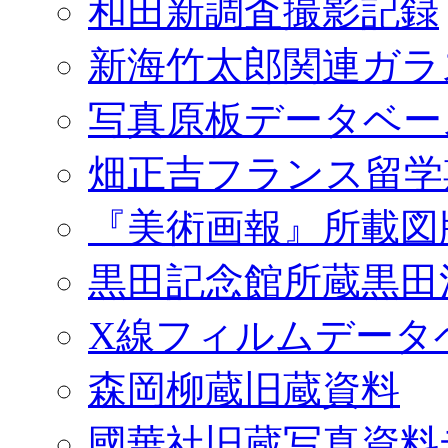
和田新調査撮影記録
新海竹太郎関連ガラ
写真原板データベー
畑正吉フランス留学
『美術画報』所載図
黒田記念館所蔵黒田
X線フィルムデータ
森岡柳蔵旧蔵資料
國華社旧蔵写真資料