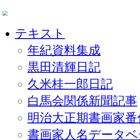
テキスト
年紀資料集成
黒田清輝日記
久米桂一郎日記
白馬会関係新聞記事
明治大正期書画家番
書画家人名データベ