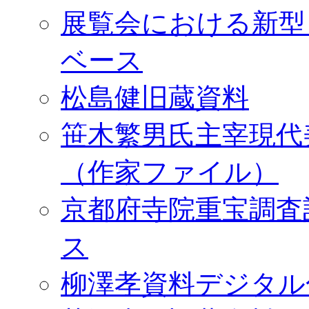
展覧会における新型
ベース
松島健旧蔵資料
笹木繁男氏主宰現代
（作家ファイル）
京都府寺院重宝調査
ス
柳澤孝資料デジタル