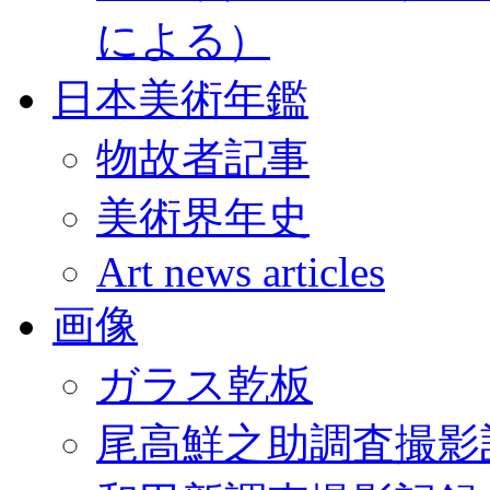
による）
日本美術年鑑
物故者記事
美術界年史
Art news articles
画像
ガラス乾板
尾高鮮之助調査撮影