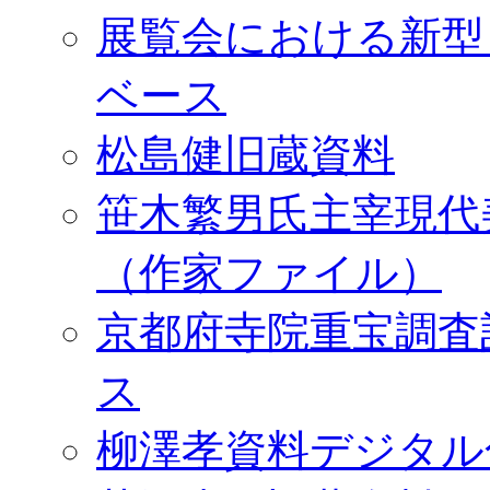
展覧会における新型
ベース
松島健旧蔵資料
笹木繁男氏主宰現代
（作家ファイル）
京都府寺院重宝調査
ス
柳澤孝資料デジタル