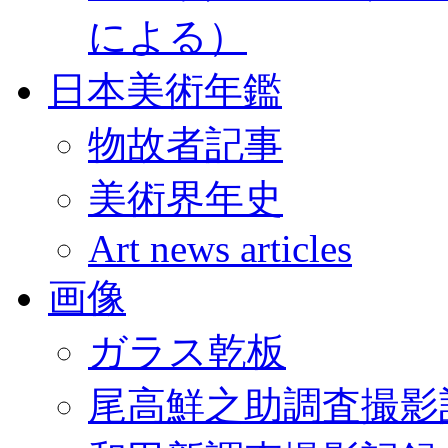
による）
日本美術年鑑
物故者記事
美術界年史
Art news articles
画像
ガラス乾板
尾高鮮之助調査撮影