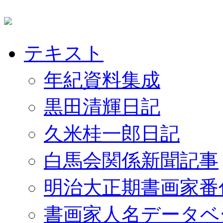
テキスト
年紀資料集成
黒田清輝日記
久米桂一郎日記
白馬会関係新聞記事
明治大正期書画家番
書画家人名データベ