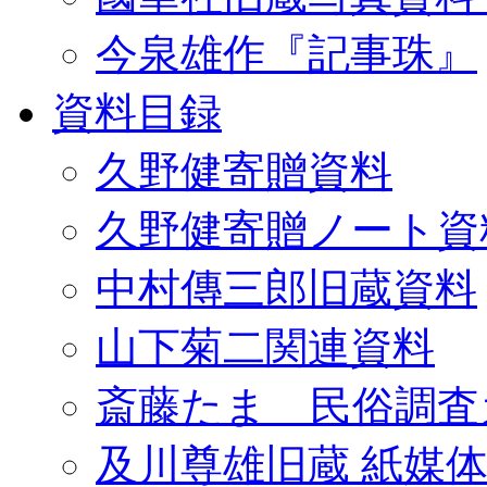
今泉雄作『記事珠』
資料目録
久野健寄贈資料
久野健寄贈ノート資
中村傳三郎旧蔵資料
山下菊二関連資料
斎藤たま 民俗調査
及川尊雄旧蔵 紙媒