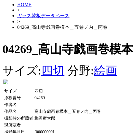
HOME
>
ガラス乾板データベース
>
04269_高山寺戯画巻模本＿五巻ノ内＿丙巻
04269_高山寺戯画巻
サイズ:
四切
分野:
絵画
サイズ
四切
原板番号
04269
作者名
作品名
高山寺戯画巻模本＿五巻ノ内＿丙巻
撮影時の所蔵者
梅沢彦太郎
現所蔵者
撮影年月日
[00000000]