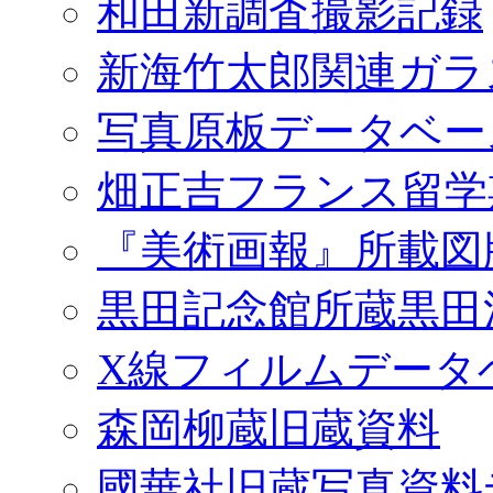
和田新調査撮影記録
新海竹太郎関連ガラ
写真原板データベー
畑正吉フランス留学
『美術画報』所載図
黒田記念館所蔵黒田
X線フィルムデータ
森岡柳蔵旧蔵資料
國華社旧蔵写真資料