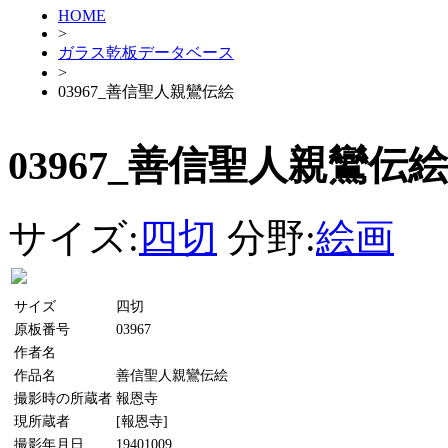
HOME
>
ガラス乾板データベース
>
03967_善信聖人親鸞伝絵
03967_善信聖人親鸞伝絵
サイズ:
四切
分野:
絵画
サイズ
四切
原板番号
03967
作者名
作品名
善信聖人親鸞伝絵
撮影時の所蔵者
報恩寺
現所蔵者
[報恩寺]
撮影年月日
19401009