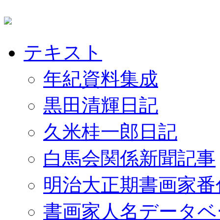
テキスト
年紀資料集成
黒田清輝日記
久米桂一郎日記
白馬会関係新聞記事
明治大正期書画家番
書画家人名データベ