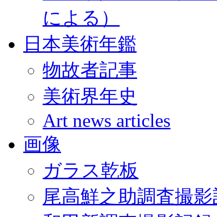
による）
日本美術年鑑
物故者記事
美術界年史
Art news articles
画像
ガラス乾板
尾高鮮之助調査撮影