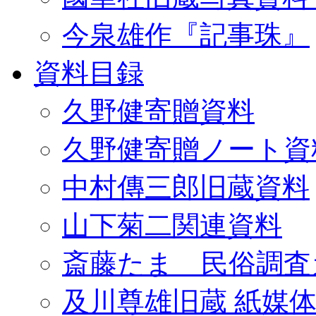
今泉雄作『記事珠』
資料目録
久野健寄贈資料
久野健寄贈ノート資
中村傳三郎旧蔵資料
山下菊二関連資料
斎藤たま 民俗調査
及川尊雄旧蔵 紙媒