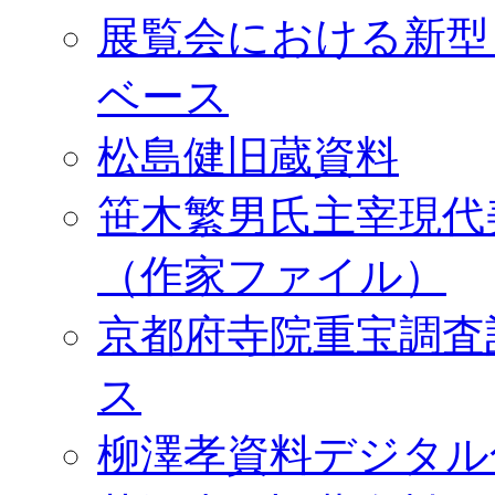
展覧会における新型
ベース
松島健旧蔵資料
笹木繁男氏主宰現代
（作家ファイル）
京都府寺院重宝調査
ス
柳澤孝資料デジタル