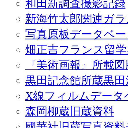
和田新調査撮影記録
新海竹太郎関連ガラ
写真原板データベー
畑正吉フランス留学
『美術画報』所載図
黒田記念館所蔵黒田
X線フィルムデータ
森岡柳蔵旧蔵資料
國華社旧蔵写真資料