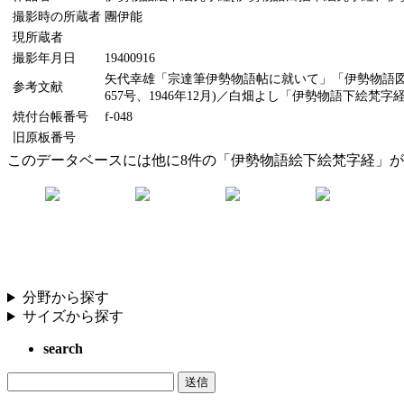
撮影時の所蔵者
團伊能
現所蔵者
撮影年月日
19400916
矢代幸雄「宗達筆伊勢物語帖に就いて」「伊勢物語図＿
参考文献
657号、1946年12月)／白畑よし「伊勢物語下絵梵字経
焼付台帳番号
f-048
旧原板番号
このデータベースには他に8件の「伊勢物語絵下絵梵字経」
分野から探す
サイズから探す
search