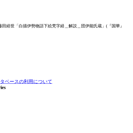
／藤田経世「白描伊勢物語下絵梵字経＿解説＿団伊能氏蔵」(『国華』
タベースの利用について
ies