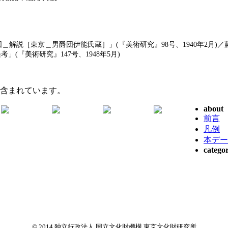
解説［東京＿男爵団伊能氏蔵］」(『美術研究』98号、1940年2月)
考」(『美術研究』147号、1948年5月)
が含まれています。
about
前言
凡例
本デー
categor
© 2014 独立行政法人 国立文化財機構 東京文化財研究所