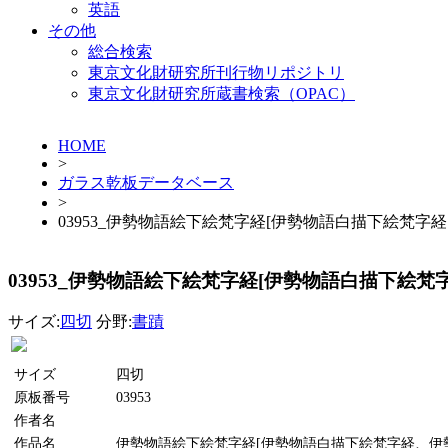
英語
その他
総合検索
東京文化財研究所刊行物リポジトリ
東京文化財研究所蔵書検索（OPAC）
HOME
>
ガラス乾板データベース
>
03953_伊勢物語絵下絵梵字経[伊勢物語白描下絵梵字
03953_伊勢物語絵下絵梵字経[伊勢物語白描下絵
サイズ:
四切
分野:
書蹟
サイズ
四切
原板番号
03953
作者名
作品名
伊勢物語絵下絵梵字経[伊勢物語白描下絵梵字経、伊