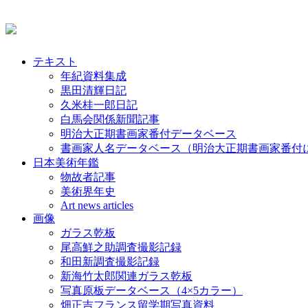
テキスト
年紀資料集成
黒田清輝日記
久米桂一郎日記
白馬会関係新聞記事
明治大正期書画家番付データベース
書画家人名データベース（明治大正期書画家番付
日本美術年鑑
物故者記事
美術界年史
Art news articles
画像
ガラス乾板
尾高鮮之助調査撮影記録
和田新調査撮影記録
新海竹太郎関連ガラス乾板
写真原板データベース（4×5カラー）
畑正吉フランス留学期写真資料