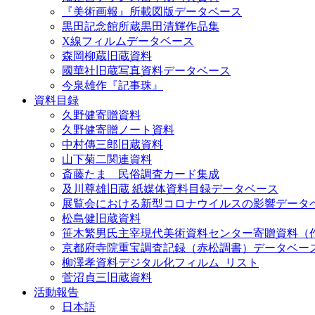
『美術画報』所載図版データベース
黒田記念館所蔵黒田清輝作品集
X線フィルムデータベース
森岡柳蔵旧蔵資料
國華社旧蔵写真資料データベース
今泉雄作『記事珠』
資料目録
久野健寄贈資料
久野健寄贈ノート資料
中村傳三郎旧蔵資料
山下菊二関連資料
斎藤たま 民俗調査カード集成
及川尊雄旧蔵 紙媒体資料目録データベース
展覧会における新型コロナウイルスの影響データ
松島健旧蔵資料
笹木繁男氏主宰現代美術資料センター寄贈資料（
京都府寺院重宝調査記録（赤松調書）データベー
柳澤孝資料デジタル化フィルム_リスト
菅沼貞三旧蔵資料
活動報告
日本語