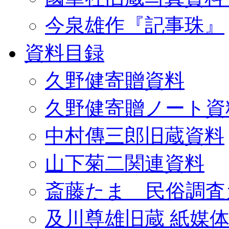
今泉雄作『記事珠』
資料目録
久野健寄贈資料
久野健寄贈ノート資
中村傳三郎旧蔵資料
山下菊二関連資料
斎藤たま 民俗調査
及川尊雄旧蔵 紙媒