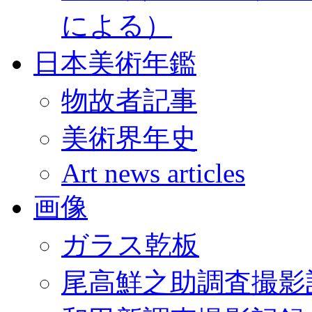
による）
日本美術年鑑
物故者記事
美術界年史
Art news articles
画像
ガラス乾板
尾高鮮之助調査撮影