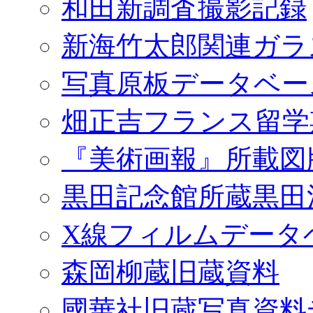
和田新調査撮影記録
新海竹太郎関連ガラ
写真原板データベー
畑正吉フランス留学
『美術画報』所載図
黒田記念館所蔵黒田
X線フィルムデータ
森岡柳蔵旧蔵資料
國華社旧蔵写真資料