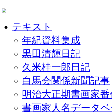
テキスト
年紀資料集成
黒田清輝日記
久米桂一郎日記
白馬会関係新聞記事
明治大正期書画家番
書画家人名データベ