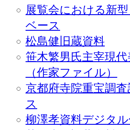
展覧会における新型
ベース
松島健旧蔵資料
笹木繁男氏主宰現代
（作家ファイル）
京都府寺院重宝調査
ス
柳澤孝資料デジタル