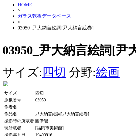
HOME
>
ガラス乾板データベース
>
03950_尹大納言絵詞[尹大納言絵巻]
03950_尹大納言絵詞[尹
サイズ:
四切
分野:
絵画
サイズ
四切
原板番号
03950
作者名
作品名
尹大納言絵詞[尹大納言絵巻]
撮影時の所蔵者
團伊能
現所蔵者
[福岡市美術館]
撮影年月日
19400916