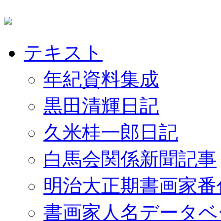
テキスト
年紀資料集成
黒田清輝日記
久米桂一郎日記
白馬会関係新聞記事
明治大正期書画家番
書画家人名データベ