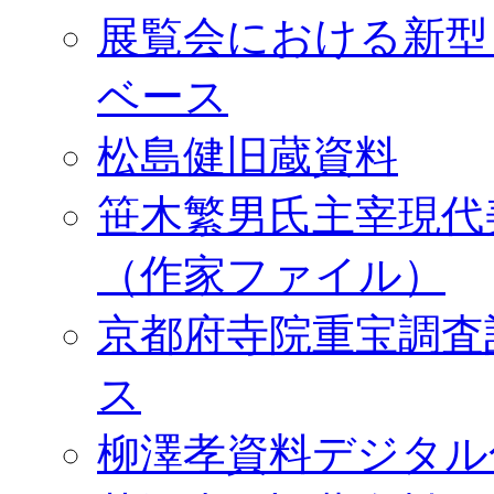
展覧会における新型
ベース
松島健旧蔵資料
笹木繁男氏主宰現代
（作家ファイル）
京都府寺院重宝調査
ス
柳澤孝資料デジタル