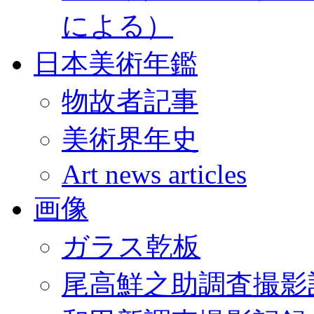
による）
日本美術年鑑
物故者記事
美術界年史
Art news articles
画像
ガラス乾板
尾高鮮之助調査撮影