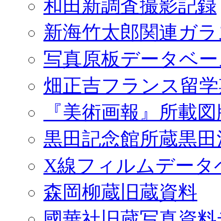
和田新調査撮影記録
新海竹太郎関連ガラ
写真原板データベー
畑正吉フランス留学
『美術画報』所載図
黒田記念館所蔵黒田
X線フィルムデータ
森岡柳蔵旧蔵資料
國華社旧蔵写真資料