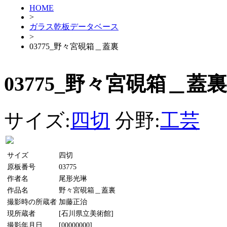
HOME
>
ガラス乾板データベース
>
03775_野々宮硯箱＿蓋裏
03775_野々宮硯箱＿蓋裏
サイズ:
四切
分野:
工芸
サイズ
四切
原板番号
03775
作者名
尾形光琳
作品名
野々宮硯箱＿蓋裏
撮影時の所蔵者
加藤正治
現所蔵者
[石川県立美術館]
撮影年月日
[00000000]