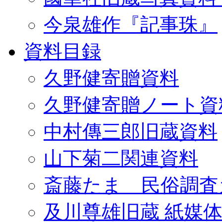
今泉雄作『記事珠』
資料目録
久野健寄贈資料
久野健寄贈ノート資
中村傳三郎旧蔵資料
山下菊二関連資料
斎藤たま 民俗調査
及川尊雄旧蔵 紙媒