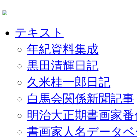
テキスト
年紀資料集成
黒田清輝日記
久米桂一郎日記
白馬会関係新聞記事
明治大正期書画家番
書画家人名データベ