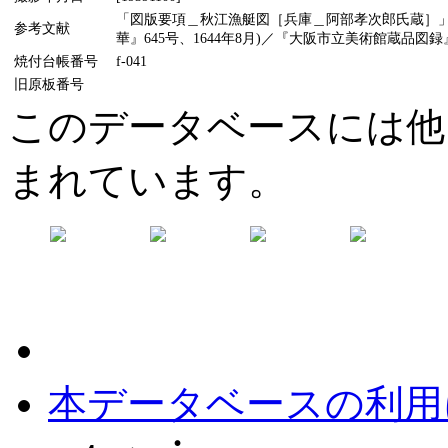
「図版要項＿秋江漁艇図［兵庫＿阿部孝次郎氏蔵］」(『
参考文献
華』645号、1644年8月)／『大阪市立美術館蔵品図録
焼付台帳番号
f-041
旧原板番号
このデータベースには他
まれています。
本データベースの利用