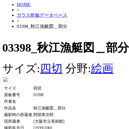
HOME
>
ガラス乾板データベース
>
03398_秋江漁艇図＿部分
03398_秋江漁艇図＿部分
サイズ:
四切
分野:
絵画
サイズ
四切
原板番号
03398
作者名
作品名
秋江漁艇図＿部分
撮影時の所蔵者
阿部孝次郎
現所蔵者
[大阪市立美術館]
撮影年月日
[19391100]