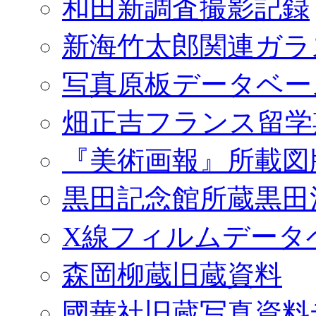
和田新調査撮影記録
新海竹太郎関連ガラ
写真原板データベー
畑正吉フランス留学
『美術画報』所載図
黒田記念館所蔵黒田
X線フィルムデータ
森岡柳蔵旧蔵資料
國華社旧蔵写真資料