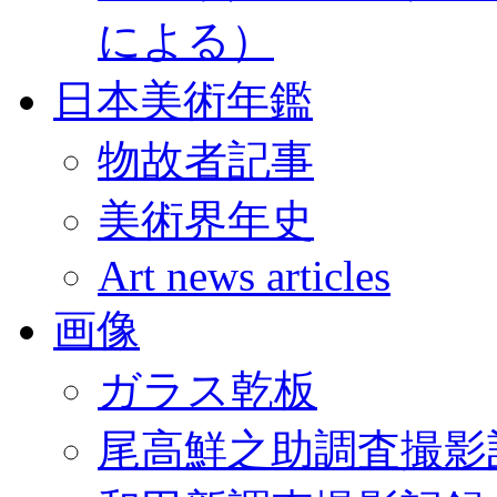
による）
日本美術年鑑
物故者記事
美術界年史
Art news articles
画像
ガラス乾板
尾高鮮之助調査撮影