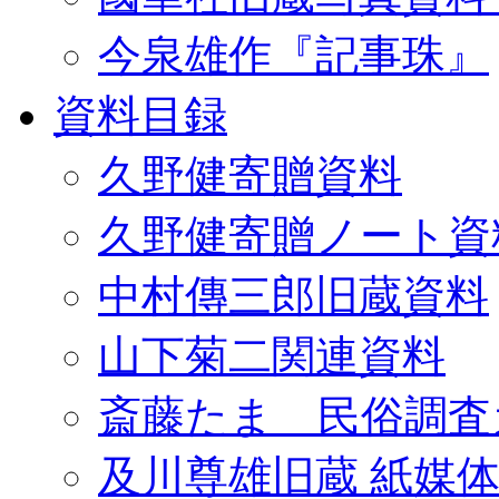
今泉雄作『記事珠』
資料目録
久野健寄贈資料
久野健寄贈ノート資
中村傳三郎旧蔵資料
山下菊二関連資料
斎藤たま 民俗調査
及川尊雄旧蔵 紙媒