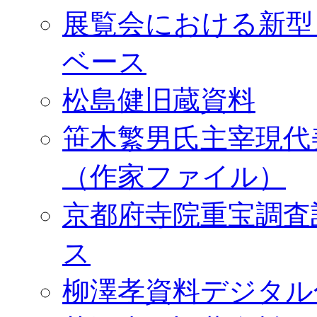
展覧会における新型
ベース
松島健旧蔵資料
笹木繁男氏主宰現代
（作家ファイル）
京都府寺院重宝調査
ス
柳澤孝資料デジタル