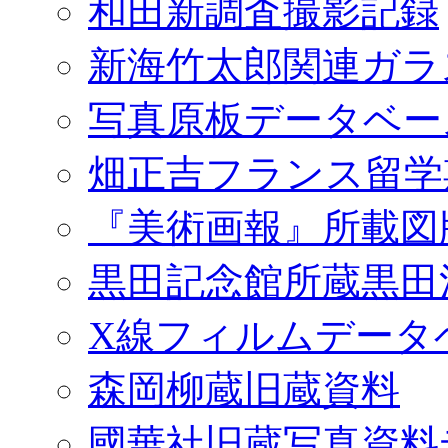
和田新調査撮影記録
新海竹太郎関連ガラ
写真原板データベー
畑正吉フランス留学
『美術画報』所載図
黒田記念館所蔵黒田
X線フィルムデータ
森岡柳蔵旧蔵資料
國華社旧蔵写真資料