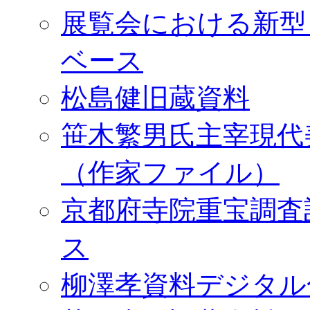
展覧会における新型
ベース
松島健旧蔵資料
笹木繁男氏主宰現代
（作家ファイル）
京都府寺院重宝調査
ス
柳澤孝資料デジタル