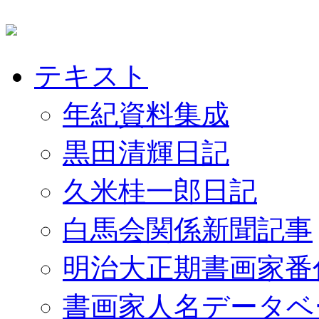
テキスト
年紀資料集成
黒田清輝日記
久米桂一郎日記
白馬会関係新聞記事
明治大正期書画家番
書画家人名データベ