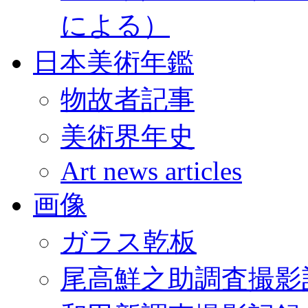
による）
日本美術年鑑
物故者記事
美術界年史
Art news articles
画像
ガラス乾板
尾高鮮之助調査撮影