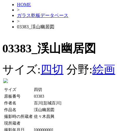
HOME
>
ガラス乾板データベース
>
03383_渓山幽居図
03383_渓山幽居図
サイズ:
四切
分野:
絵画
サイズ
四切
原板番号
03383
作者名
百川[彭城百川]
作品名
渓山幽居図
撮影時の所蔵者
佐々木昌興
現所蔵者
撮影年月日
[00000000]