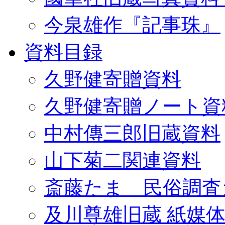
今泉雄作『記事珠』
資料目録
久野健寄贈資料
久野健寄贈ノート資
中村傳三郎旧蔵資料
山下菊二関連資料
斎藤たま 民俗調査
及川尊雄旧蔵 紙媒