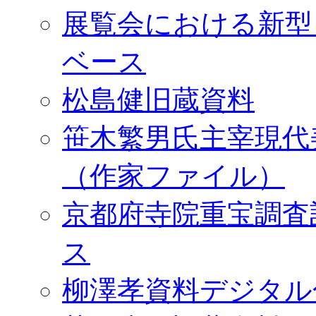
展覧会における新型
ベース
松島健旧蔵資料
笹木繁男氏主宰現代
（作家ファイル）
京都府寺院重宝調査
ス
柳澤孝資料デジタル