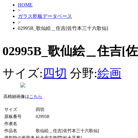
HOME
>
ガラス乾板データベース
>
02995B_歌仙絵＿住吉[佐竹本三十六歌仙]
02995B_歌仙絵＿住吉
サイズ:
四切
分野:
絵画
高精細画像は
こちら
サイズ
四切
原板番号
02995B
作者名
作品名
歌仙絵＿住吉[佐竹本三十六歌仙]
撮影時の所蔵者
松永安左衛門[松永耳庵]