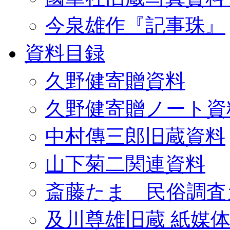
今泉雄作『記事珠』
資料目録
久野健寄贈資料
久野健寄贈ノート資
中村傳三郎旧蔵資料
山下菊二関連資料
斎藤たま 民俗調査
及川尊雄旧蔵 紙媒