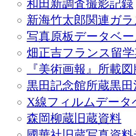
和田新調査撮影記録
新海竹太郎関連ガラ
写真原板データベー
畑正吉フランス留学
『美術画報』所載図
黒田記念館所蔵黒田
X線フィルムデータ
森岡柳蔵旧蔵資料
國華社旧蔵写真資料