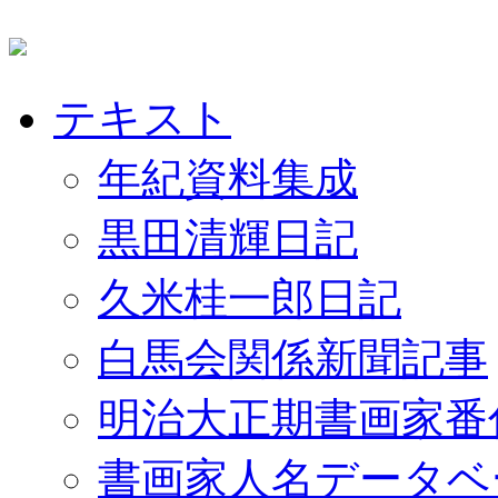
テキスト
年紀資料集成
黒田清輝日記
久米桂一郎日記
白馬会関係新聞記事
明治大正期書画家番
書画家人名データベ