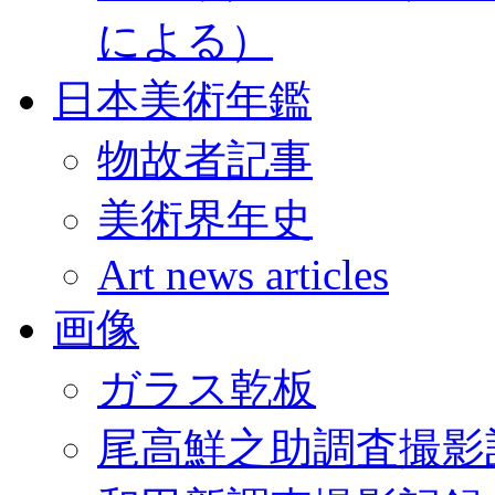
による）
日本美術年鑑
物故者記事
美術界年史
Art news articles
画像
ガラス乾板
尾高鮮之助調査撮影