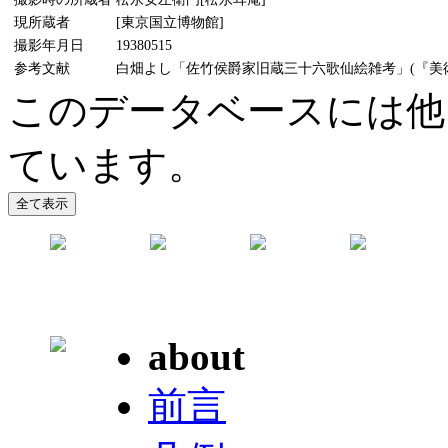
現所蔵者
[東京国立博物館]
撮影年月日
19380515
参考文献
白畑よし「佐竹侯爵家旧蔵三十六歌仙絵雑考」(『美術研
このデータベースには他
ています。
about
前言