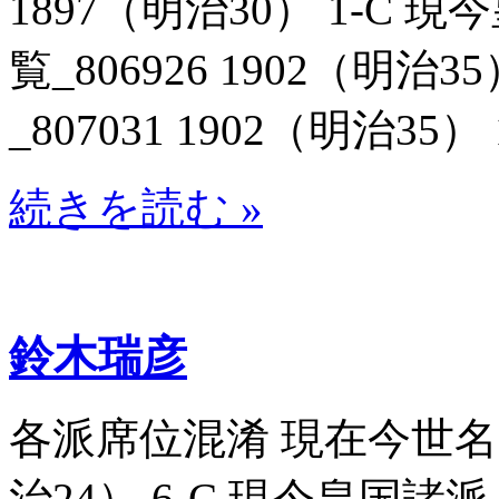
1897（明治30） 1-C
覧_806926 1902（明治
_807031 1902（明治35） 
続きを読む »
鈴木瑞彦
各派席位混淆 現在今世名家書
治24） 6-C 現今皇国