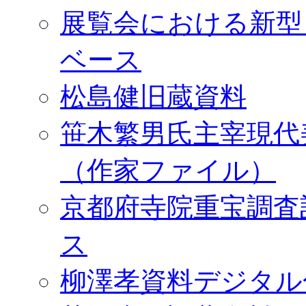
展覧会における新型
ベース
松島健旧蔵資料
笹木繁男氏主宰現代
（作家ファイル）
京都府寺院重宝調査
ス
柳澤孝資料デジタル