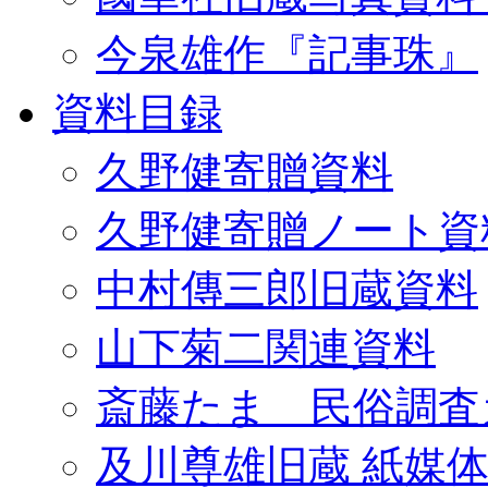
今泉雄作『記事珠』
資料目録
久野健寄贈資料
久野健寄贈ノート資
中村傳三郎旧蔵資料
山下菊二関連資料
斎藤たま 民俗調査
及川尊雄旧蔵 紙媒