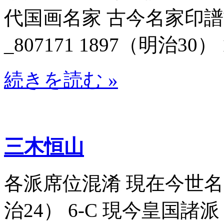
代国画名家 古今名家印
_807171 1897（明治30） 
続きを読む »
三木恒山
各派席位混淆 現在今世名家書
治24） 6-C 現今皇国