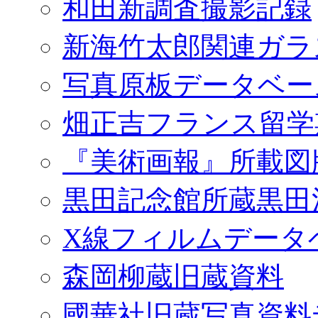
和田新調査撮影記録
新海竹太郎関連ガラ
写真原板データベー
畑正吉フランス留学
『美術画報』所載図
黒田記念館所蔵黒田
X線フィルムデータ
森岡柳蔵旧蔵資料
國華社旧蔵写真資料