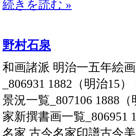
続きを読む »
野村石泉
和画諸派 明治一五年絵
_806931 1882（明治1
景況一覧_807106 1888
家新撰書画一覧_806951 1
名家 古今名家印譜古今美術