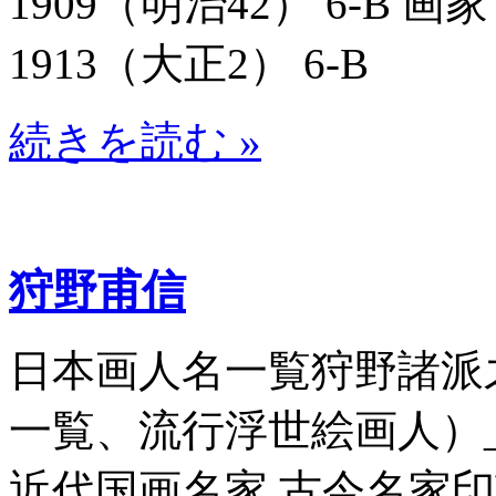
1909（明治42） 6-B 画
1913（大正2） 6-B
続きを読む »
狩野甫信
日本画人名一覧狩野諸派
一覧、流行浮世絵画人）_807
近代国画名家 古今名家