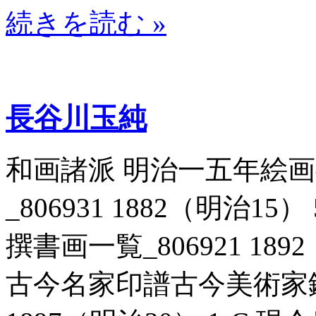
続きを読む »
長谷川玉純
和画諸派 明治一五年絵
_806931 1882（明治1
撰書画一覧_806921 189
古今名家印譜古今美術家鑑書