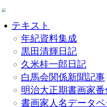
テキスト
年紀資料集成
黒田清輝日記
久米桂一郎日記
白馬会関係新聞記事
明治大正期書画家番
書画家人名データベ