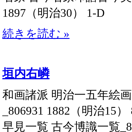
1897（明治30） 1-D
続きを読む »
垣内右嶙
和画諸派 明治一五年絵
_806931 1882（明治1
早見一覧 古今博識一覧_8071