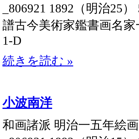
_806921 1892（明治2
譜古今美術家鑑書画名家一覧_
1-D
続きを読む »
小波南洋
和画諸派 明治一五年絵