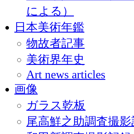
による）
日本美術年鑑
物故者記事
美術界年史
Art news articles
画像
ガラス乾板
尾高鮮之助調査撮影