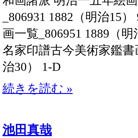
和画諸派 明治一五年絵
_806931 1882（明治1
画一覧_806951 1889（
名家印譜古今美術家鑑書画名家
治30） 1-D
続きを読む »
池田真哉