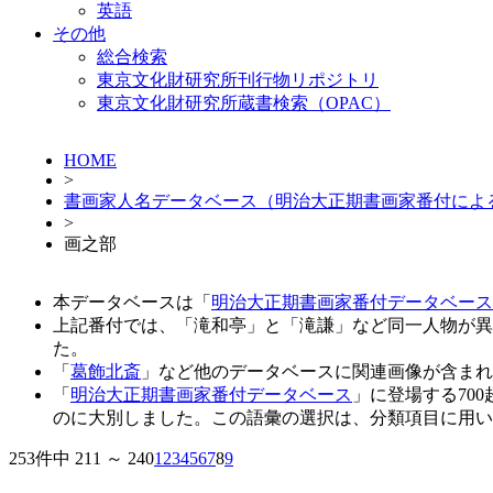
英語
その他
総合検索
東京文化財研究所刊行物リポジトリ
東京文化財研究所蔵書検索（OPAC）
HOME
>
書画家人名データベース（明治大正期書画家番付によ
>
画之部
本データベースは「
明治大正期書画家番付データベース
上記番付では、「滝和亭」と「滝謙」など同一人物が異
た。
「
葛飾北斎
」など他のデータベースに関連画像が含まれ
「
明治大正期書画家番付データベース
」に登場する70
のに大別しました。この語彙の選択は、分類項目に用い
253件中 211 ～ 240
1
2
3
4
5
6
7
8
9