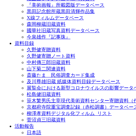
『美術画報』所載図版データベース
黒田記念館所蔵黒田清輝作品集
X線フィルムデータベース
森岡柳蔵旧蔵資料
國華社旧蔵写真資料データベース
今泉雄作『記事珠』
資料目録
久野健寄贈資料
久野健寄贈ノート資料
中村傳三郎旧蔵資料
山下菊二関連資料
斎藤たま 民俗調査カード集成
及川尊雄旧蔵 紙媒体資料目録データベース
展覧会における新型コロナウイルスの影響データ
松島健旧蔵資料
笹木繁男氏主宰現代美術資料センター寄贈資料（
京都府寺院重宝調査記録（赤松調書）データベー
柳澤孝資料デジタル化フィルム_リスト
菅沼貞三旧蔵資料
活動報告
日本語