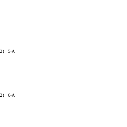
） 5-A
） 6-A