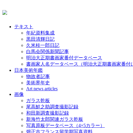
テキスト
年紀資料集成
黒田清輝日記
久米桂一郎日記
白馬会関係新聞記事
明治大正期書画家番付データベース
書画家人名データベース（明治大正期書画家番付
日本美術年鑑
物故者記事
美術界年史
Art news articles
画像
ガラス乾板
尾高鮮之助調査撮影記録
和田新調査撮影記録
新海竹太郎関連ガラス乾板
写真原板データベース（4×5カラー）
畑正吉フランス留学期写真資料