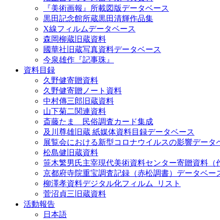
『美術画報』所載図版データベース
黒田記念館所蔵黒田清輝作品集
X線フィルムデータベース
森岡柳蔵旧蔵資料
國華社旧蔵写真資料データベース
今泉雄作『記事珠』
資料目録
久野健寄贈資料
久野健寄贈ノート資料
中村傳三郎旧蔵資料
山下菊二関連資料
斎藤たま 民俗調査カード集成
及川尊雄旧蔵 紙媒体資料目録データベース
展覧会における新型コロナウイルスの影響データ
松島健旧蔵資料
笹木繁男氏主宰現代美術資料センター寄贈資料（
京都府寺院重宝調査記録（赤松調書）データベー
柳澤孝資料デジタル化フィルム_リスト
菅沼貞三旧蔵資料
活動報告
日本語