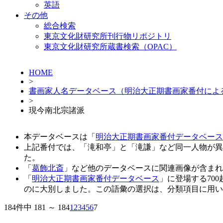
英語
その他
総合検索
東京文化財研究所刊行物リポジトリ
東京文化財研究所蔵書検索（OPAC）
HOME
>
書画家人名データベース（明治大正期書画家番付によ
>
現今南北宗諸派
本データベースは「
明治大正期書画家番付データベース
上記番付では、「滝和亭」と「滝謙」など同一人物が異
た。
「
葛飾北斎
」など他のデータベースに関連画像が含まれ
「
明治大正期書画家番付データベース
」に登場する70
のに大別しました。この語彙の選択は、分類項目に用い
184件中 181 ～ 184
1
2
3
4
5
6
7