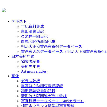
テキスト
年紀資料集成
黒田清輝日記
久米桂一郎日記
白馬会関係新聞記事
明治大正期書画家番付データベース
書画家人名データベース（明治大正期書画家番付
日本美術年鑑
物故者記事
美術界年史
Art news articles
画像
ガラス乾板
尾高鮮之助調査撮影記録
和田新調査撮影記録
新海竹太郎関連ガラス乾板
写真原板データベース（4×5カラー）
畑正吉フランス留学期写真資料