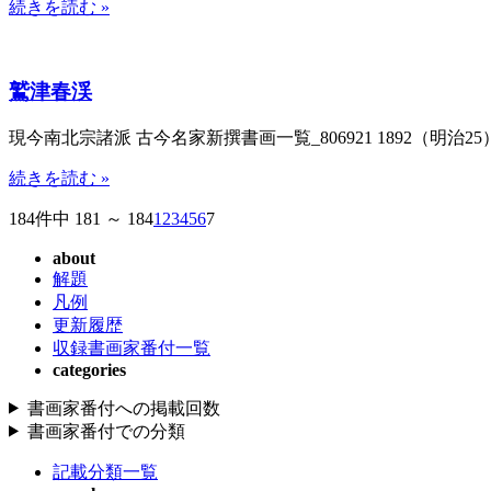
続きを読む »
鷲津春渓
現今南北宗諸派 古今名家新撰書画一覧_806921 1892（明治25）
続きを読む »
184件中 181 ～ 184
1
2
3
4
5
6
7
about
解題
凡例
更新履歴
収録書画家番付一覧
categories
書画家番付への掲載回数
書画家番付での分類
記載分類一覧