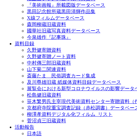
『美術画報』所載図版データベース
黒田記念館所蔵黒田清輝作品集
X線フィルムデータベース
森岡柳蔵旧蔵資料
國華社旧蔵写真資料データベース
今泉雄作『記事珠』
資料目録
久野健寄贈資料
久野健寄贈ノート資料
中村傳三郎旧蔵資料
山下菊二関連資料
斎藤たま 民俗調査カード集成
及川尊雄旧蔵 紙媒体資料目録データベース
展覧会における新型コロナウイルスの影響データ
松島健旧蔵資料
笹木繁男氏主宰現代美術資料センター寄贈資料（
京都府寺院重宝調査記録（赤松調書）データベー
柳澤孝資料デジタル化フィルム_リスト
菅沼貞三旧蔵資料
活動報告
日本語