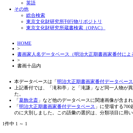
英語
その他
総合検索
東京文化財研究所刊行物リポジトリ
東京文化財研究所蔵書検索（OPAC）
HOME
>
書画家人名データベース（明治大正期書画家番付によ
>
書画十品内
本データベースは「
明治大正期書画家番付データベース
上記番付では、「滝和亭」と「滝謙」など同一人物が異
た。
「
葛飾北斎
」など他のデータベースに関連画像が含まれ
「
明治大正期書画家番付データベース
」に登場する70
のに大別しました。この語彙の選択は、分類項目に用い
1件中 1 ～ 1