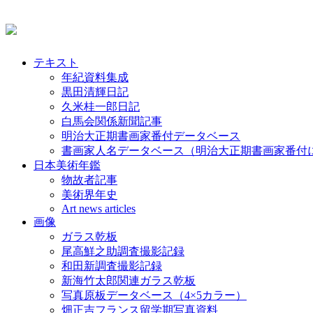
テキスト
年紀資料集成
黒田清輝日記
久米桂一郎日記
白馬会関係新聞記事
明治大正期書画家番付データベース
書画家人名データベース（明治大正期書画家番付
日本美術年鑑
物故者記事
美術界年史
Art news articles
画像
ガラス乾板
尾高鮮之助調査撮影記録
和田新調査撮影記録
新海竹太郎関連ガラス乾板
写真原板データベース（4×5カラー）
畑正吉フランス留学期写真資料