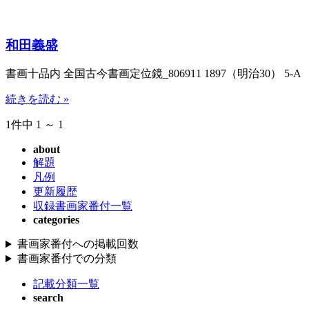
和田義盛
書画十品内 全国古今書画定位鏡_806911 1897（明治30） 5-A
続きを読む »
1件中 1 ～ 1
about
解題
凡例
更新履歴
収録書画家番付一覧
categories
書画家番付への掲載回数
書画家番付での分類
記載分類一覧
search