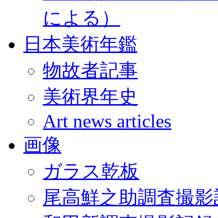
による）
日本美術年鑑
物故者記事
美術界年史
Art news articles
画像
ガラス乾板
尾高鮮之助調査撮影