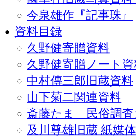
今泉雄作『記事珠』
資料目録
久野健寄贈資料
久野健寄贈ノート資
中村傳三郎旧蔵資料
山下菊二関連資料
斎藤たま 民俗調査
及川尊雄旧蔵 紙媒