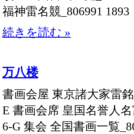
福神雷名競_806991 1893
続きを読む »
万八楼
書画会屋 東京諸大家雷銘鏡_8
E 書画会席 皇国名誉人名富録
6-G 集会 全国書画一覧_807