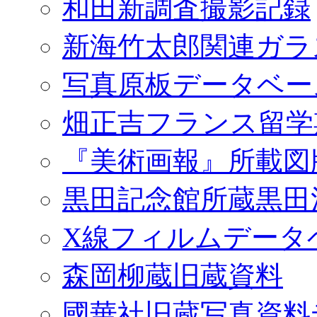
和田新調査撮影記録
新海竹太郎関連ガラ
写真原板データベー
畑正吉フランス留学
『美術画報』所載図
黒田記念館所蔵黒田
X線フィルムデータ
森岡柳蔵旧蔵資料
國華社旧蔵写真資料