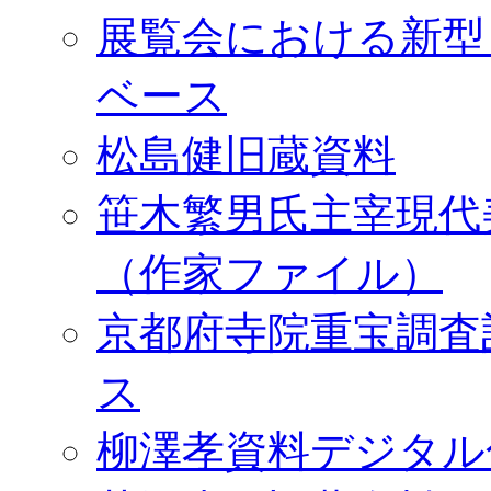
展覧会における新型
ベース
松島健旧蔵資料
笹木繁男氏主宰現代
（作家ファイル）
京都府寺院重宝調査
ス
柳澤孝資料デジタル