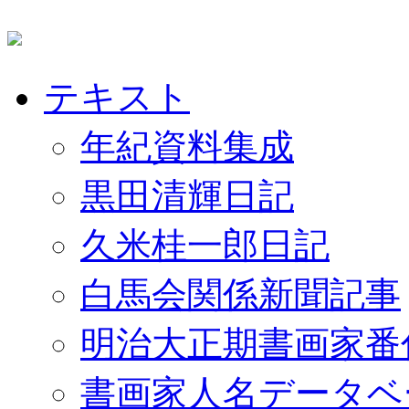
テキスト
年紀資料集成
黒田清輝日記
久米桂一郎日記
白馬会関係新聞記事
明治大正期書画家番
書画家人名データベ