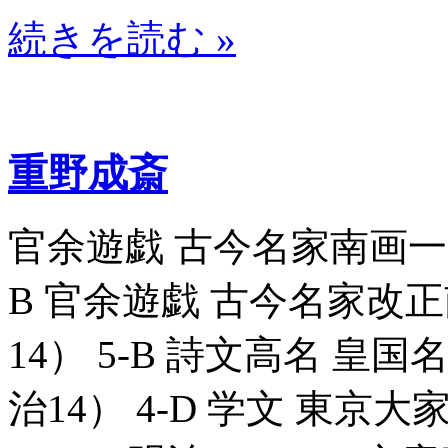
続きを読む »
重野成斎
官余遊戯 古今名家南画一覧_8
B 官余遊戯 古今名家改正南
14） 5-B 詩文高名 皇国名
治14） 4-D 学文 東京大