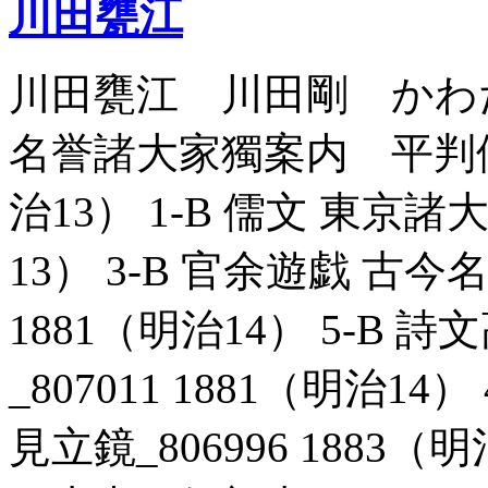
川田甕江
川田甕江 川田剛 かわ
名誉諸大家獨案内 平判優劣 
治13） 1-B 儒文 東京諸大
13） 3-B 官余遊戯 古今
1881（明治14） 5-B
_807011 1881（明治1
見立鏡_806996 1883（