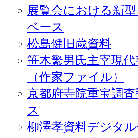
展覧会における新型
ベース
松島健旧蔵資料
笹木繁男氏主宰現代
（作家ファイル）
京都府寺院重宝調査
ス
柳澤孝資料デジタル