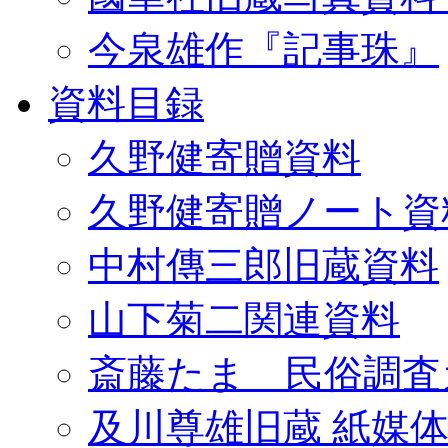
今泉雄作『記事珠』
資料目録
久野健寄贈資料
久野健寄贈ノート資
中村傳三郎旧蔵資料
山下菊二関連資料
斎藤たま 民俗調査
及川尊雄旧蔵 紙媒