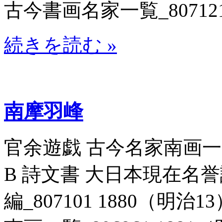
古今書画名家一覧_807121 
続きを読む »
南摩羽峰
官余遊戯 古今名家南画一覧_8
B 詩文書 大日本現在名
編_807101 1880（明治