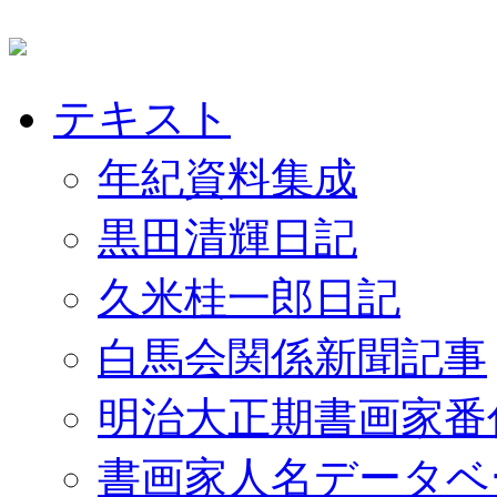
テキスト
年紀資料集成
黒田清輝日記
久米桂一郎日記
白馬会関係新聞記事
明治大正期書画家番
書画家人名データベ