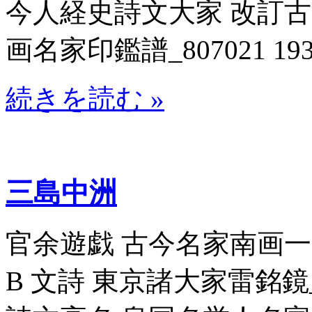
今人経史詩文大家 改訂
画名家印鑑譜_807021 19
続きを読む »
三島中洲
官余遊戯 古今名家南画一覧_8
B 文詩 東京諸大家雷銘鏡_80