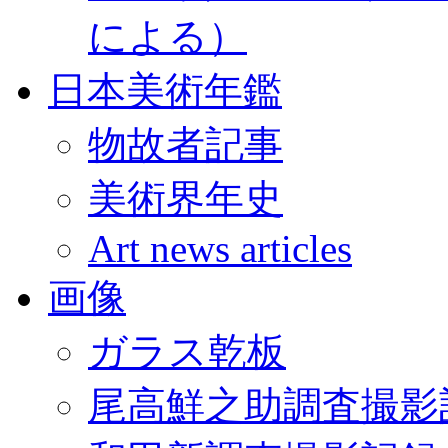
による）
日本美術年鑑
物故者記事
美術界年史
Art news articles
画像
ガラス乾板
尾高鮮之助調査撮影