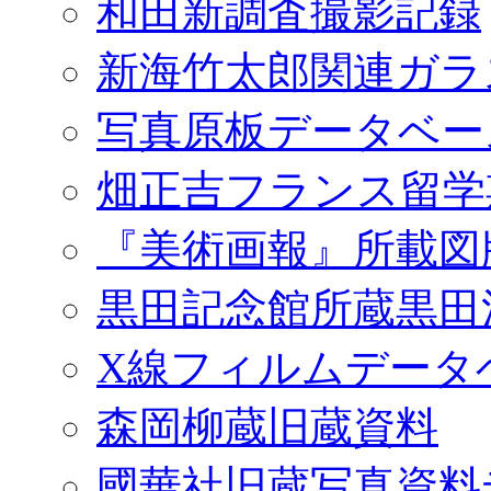
和田新調査撮影記録
新海竹太郎関連ガラ
写真原板データベー
畑正吉フランス留学
『美術画報』所載図
黒田記念館所蔵黒田
X線フィルムデータ
森岡柳蔵旧蔵資料
國華社旧蔵写真資料