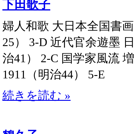
下田歌子
婦人和歌 大日本全国書画大家
25） 3-D 近代官余遊墨 日
治41） 2-C 国学家風流 
1911（明治44） 5-E
続きを読む »