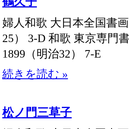
鶴久子
婦人和歌 大日本全国書画大家
25） 3-D 和歌 東京専門
1899（明治32） 7-E
続きを読む »
松ノ門三草子