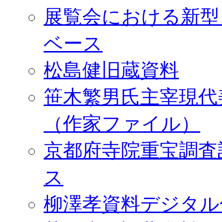
展覧会における新型
ベース
松島健旧蔵資料
笹木繁男氏主宰現代
（作家ファイル）
京都府寺院重宝調査
ス
柳澤孝資料デジタル