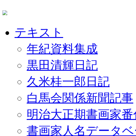
テキスト
年紀資料集成
黒田清輝日記
久米桂一郎日記
白馬会関係新聞記事
明治大正期書画家番
書画家人名データベ