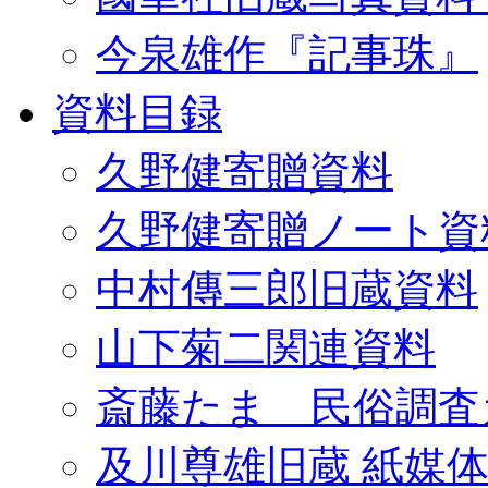
今泉雄作『記事珠』
資料目録
久野健寄贈資料
久野健寄贈ノート資
中村傳三郎旧蔵資料
山下菊二関連資料
斎藤たま 民俗調査
及川尊雄旧蔵 紙媒