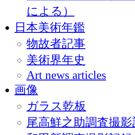
による）
日本美術年鑑
物故者記事
美術界年史
Art news articles
画像
ガラス乾板
尾高鮮之助調査撮影