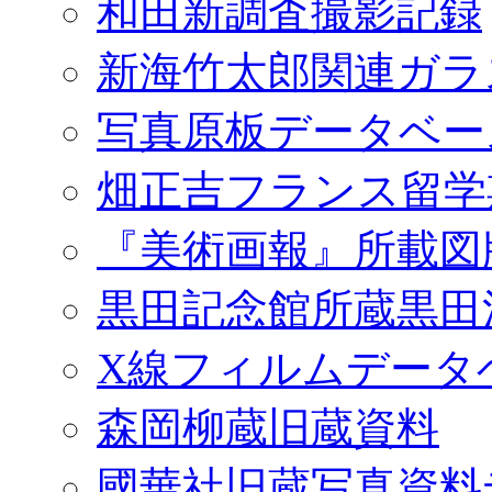
和田新調査撮影記録
新海竹太郎関連ガラ
写真原板データベー
畑正吉フランス留学
『美術画報』所載図
黒田記念館所蔵黒田
X線フィルムデータ
森岡柳蔵旧蔵資料
國華社旧蔵写真資料