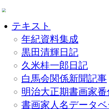
テキスト
年紀資料集成
黒田清輝日記
久米桂一郎日記
白馬会関係新聞記事
明治大正期書画家番
書画家人名データベ