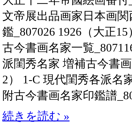
文帝展出品画家日本画関
鑑_807026 1926（大正
古今書画名家一覧_807116
派閨秀名家 増補古今書画名家
2） 1-C 現代閨秀各
附古今書画名家印鑑譜_80701
続きを読む »