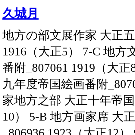
久城月
地方の部文展作家 大正五年
1916（大正5） 7-C 
番附_807061 1919（
九年度帝国絵画番附_80706
家地方之部 大正十年帝国絵画
10） 5-B 地方画家席
_806936 1923（大正1