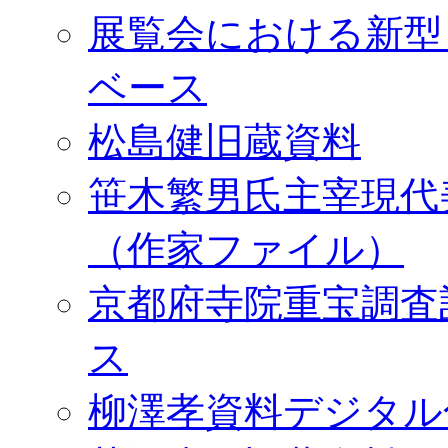
展覧会における新型
ベース
松島健旧蔵資料
笹木繁男氏主宰現代
（作家ファイル）
京都府寺院重宝調査
ス
柳澤孝資料デジタル