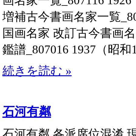
画名家一覧_807116 19
増補古今書画名家一覧_8071
国画名家 改訂古今書画
鑑譜_807016 1937（昭和1
続きを読む »
石河有粼
石河有粼 各派席位混淆 現