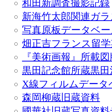
和田新調査撮影記録
新海竹太郎関連ガラ
写真原板データベー
畑正吉フランス留学
『美術画報』所載図
黒田記念館所蔵黒田
X線フィルムデータ
森岡柳蔵旧蔵資料
國華社旧蔵写真資料