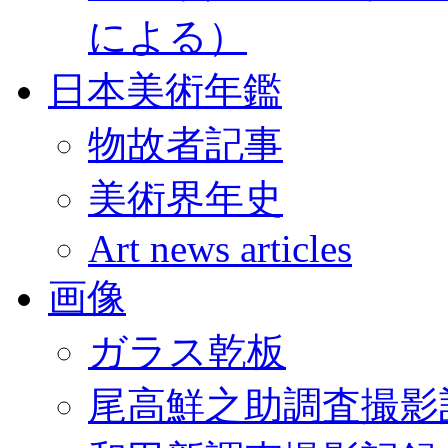
による）
日本美術年鑑
物故者記事
美術界年史
Art news articles
画像
ガラス乾板
尾高鮮之助調査撮影