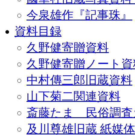
今泉雄作『記事珠』
資料目録
久野健寄贈資料
久野健寄贈ノート資
中村傳三郎旧蔵資料
山下菊二関連資料
斎藤たま 民俗調査
及川尊雄旧蔵 紙媒