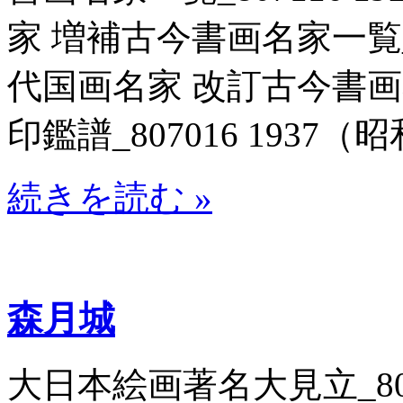
家 増補古今書画名家一覧_80
代国画名家 改訂古今書
印鑑譜_807016 1937（昭
続きを読む »
森月城
大日本絵画著名大見立_8070