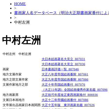
HOME
>
書画家人名データベース（明治大正期書画家番付によ
>
中村左洲
中村左洲
中村左州 中村左洲
大日本絵画著名大見立_807031
大日本絵画著名大見立_807036
画家
日本書画評価一覧_807046
地方文展作家
大正八年度帝国絵画番附_807061
地方之部文展作家
大正九年度帝国絵画番附_807066
文展作家地方之部
大正十年帝国絵画番付_807076
（大正11年調）全国絵画優秀作家名鑑_807096
地方画家席
大正拾弐年度改正東西画家格付_806936
文展日本画地方
大正十二年帝國絵画番付_807086
文帝展出品画家日本画関西
大正十五年版 東洋画家名鑑_807026