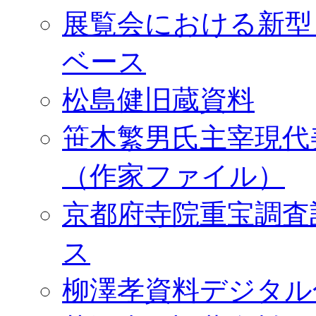
展覧会における新型
ベース
松島健旧蔵資料
笹木繁男氏主宰現代
（作家ファイル）
京都府寺院重宝調査
ス
柳澤孝資料デジタル