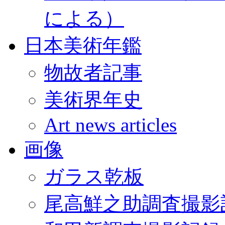
による）
日本美術年鑑
物故者記事
美術界年史
Art news articles
画像
ガラス乾板
尾高鮮之助調査撮影