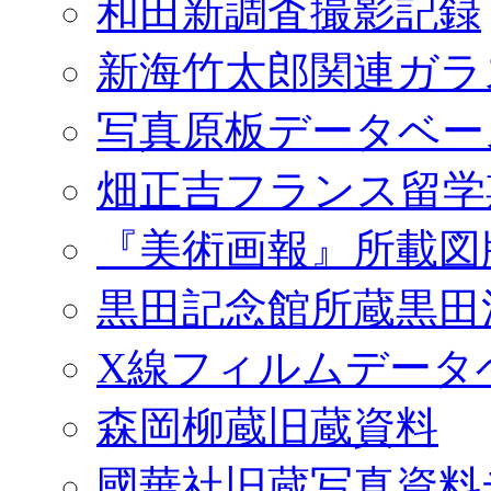
和田新調査撮影記録
新海竹太郎関連ガラ
写真原板データベー
畑正吉フランス留学
『美術画報』所載図
黒田記念館所蔵黒田
X線フィルムデータ
森岡柳蔵旧蔵資料
國華社旧蔵写真資料