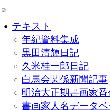
テキスト
年紀資料集成
黒田清輝日記
久米桂一郎日記
白馬会関係新聞記事
明治大正期書画家番
書画家人名データベ