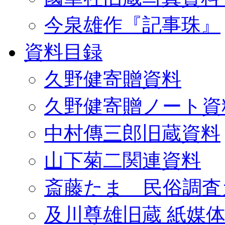
今泉雄作『記事珠』
資料目録
久野健寄贈資料
久野健寄贈ノート資
中村傳三郎旧蔵資料
山下菊二関連資料
斎藤たま 民俗調査
及川尊雄旧蔵 紙媒