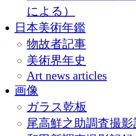
による）
日本美術年鑑
物故者記事
美術界年史
Art news articles
画像
ガラス乾板
尾高鮮之助調査撮影