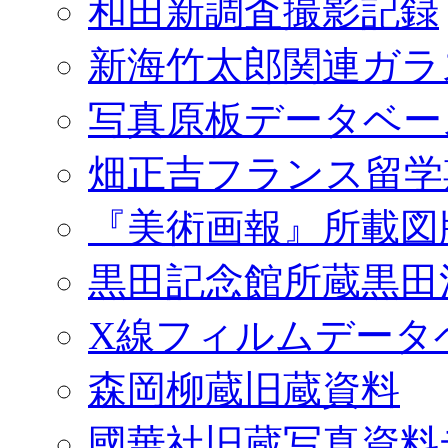
和田新調査撮影記録
新海竹太郎関連ガラ
写真原板データベー
畑正吉フランス留学
『美術画報』所載図
黒田記念館所蔵黒田
X線フィルムデータ
森岡柳蔵旧蔵資料
國華社旧蔵写真資料