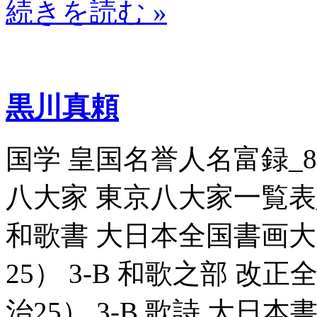
続きを読む »
黒川真頼
国学 皇国名誉人名富録_8070
八大家 東京八大家一覧表_806
和歌書 大日本全国書画大家一
25） 3-B 和歌之部 改正全
治25） 3-B 歌詩 大日本書