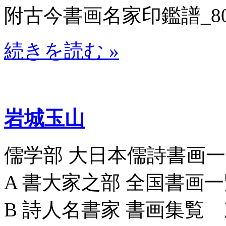
附古今書画名家印鑑譜_8070
続きを読む »
岩城玉山
儒学部 大日本儒詩書画一覧_8
A 書大家之部 全国書画一覧_8
B 詩人名書家 書画集覧 次