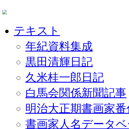
テキスト
年紀資料集成
黒田清輝日記
久米桂一郎日記
白馬会関係新聞記事
明治大正期書画家番
書画家人名データベ