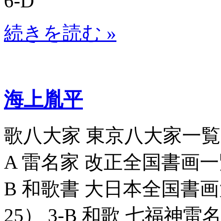
6-D
続きを読む »
海上胤平
歌八大家 東京八大家一覧表_8
A 雷名家 改正全国書画一覧_8
B 和歌書 大日本全国書画大
25） 3-B 和歌 七福神雷名競