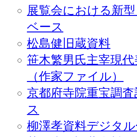
展覧会における新型
ベース
松島健旧蔵資料
笹木繁男氏主宰現代
（作家ファイル）
京都府寺院重宝調査
ス
柳澤孝資料デジタル