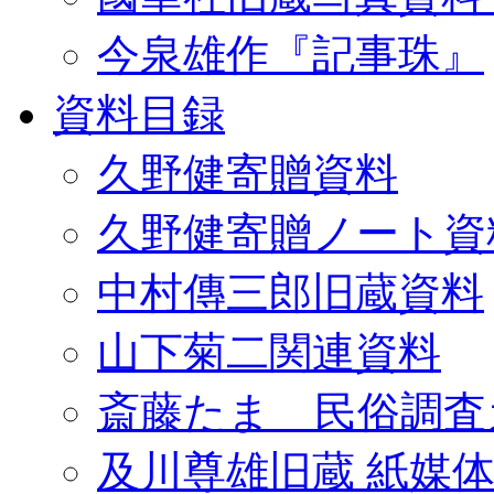
今泉雄作『記事珠』
資料目録
久野健寄贈資料
久野健寄贈ノート資
中村傳三郎旧蔵資料
山下菊二関連資料
斎藤たま 民俗調査
及川尊雄旧蔵 紙媒