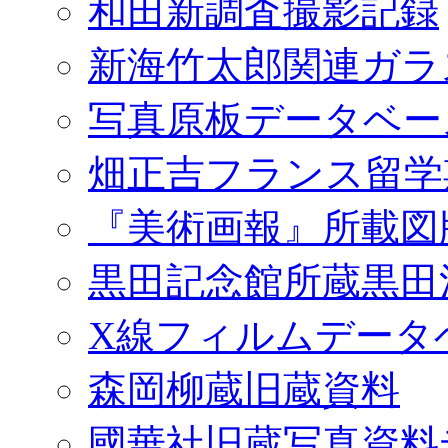
和田新調査撮影記録
新海竹太郎関連ガラ
写真原板データベー
畑正吉フランス留学
『美術画報』所載図
黒田記念館所蔵黒田
X線フィルムデータ
森岡柳蔵旧蔵資料
國華社旧蔵写真資料