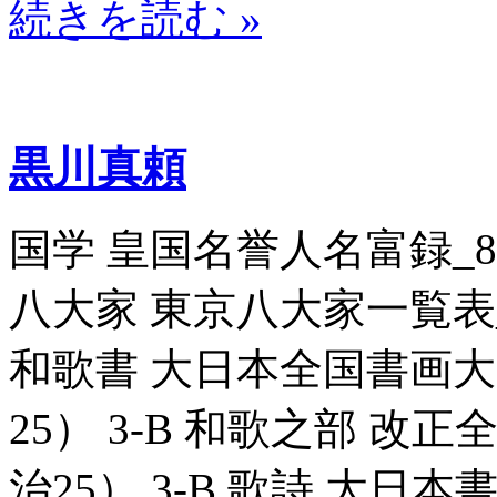
続きを読む »
黒川真頼
国学 皇国名誉人名富録_8070
八大家 東京八大家一覧表_806
和歌書 大日本全国書画大家一
25） 3-B 和歌之部 改正全
治25） 3-B 歌詩 大日本書