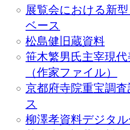
展覧会における新型
ベース
松島健旧蔵資料
笹木繁男氏主宰現代
（作家ファイル）
京都府寺院重宝調査
ス
柳澤孝資料デジタル