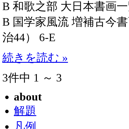
B 和歌之部 大日本書画一覧_8
B 国学家風流 増補古今書画
治44） 6-E
続きを読む »
3件中 1 ～ 3
about
解題
凡例