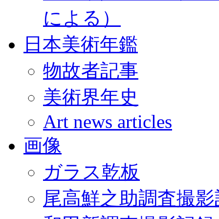
による）
日本美術年鑑
物故者記事
美術界年史
Art news articles
画像
ガラス乾板
尾高鮮之助調査撮影