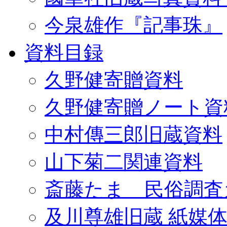
今泉雄作『記事珠』
資料目録
久野健寄贈資料
久野健寄贈ノート資
中村傳三郎旧蔵資料
山下菊二関連資料
斎藤たま 民俗調査
及川尊雄旧蔵 紙媒