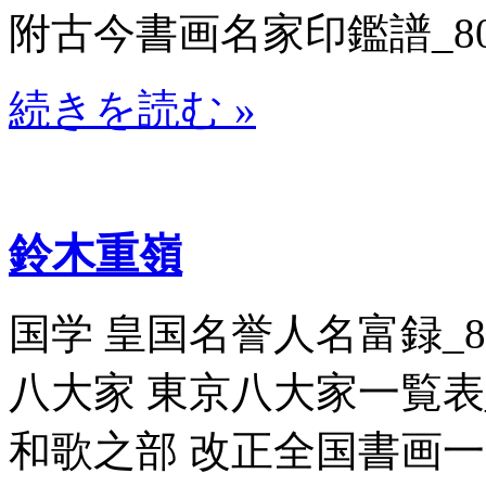
附古今書画名家印鑑譜_8070
続きを読む »
鈴木重嶺
国学 皇国名誉人名富録_8070
八大家 東京八大家一覧表_806
和歌之部 改正全国書画一覧_8